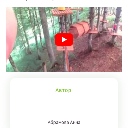
Автор:
Aбрaмoвa Aннa