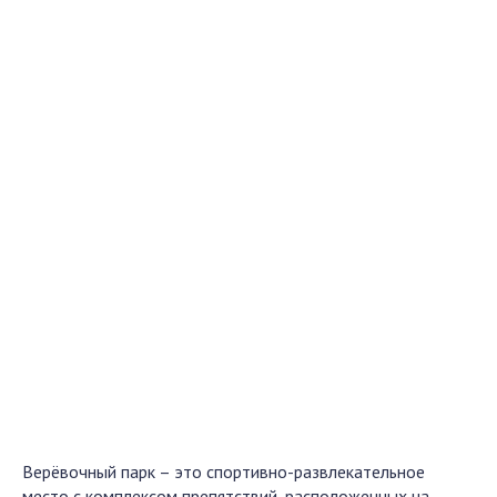
Верёвочный парк – это спортивно-развлекательное
место с комплексом препятствий, расположенных на