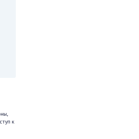
оны,
ступ к