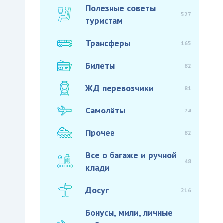
Полезные советы
527
туристам
Трансферы
165
Билеты
82
ЖД перевозчики
81
Самолёты
74
Прочее
82
Все о багаже и ручной
48
клади
Досуг
216
Бонусы, мили, личные