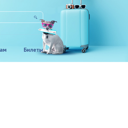
там
Билеты