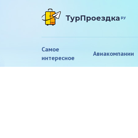
ТурПроездка
ру
Самое
Авиакомпании
интересное