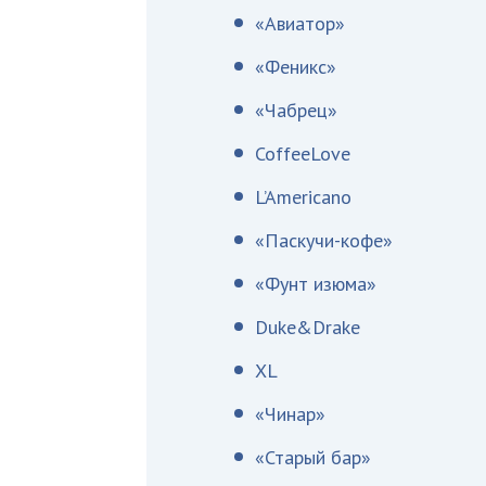
«Авиатор»
«Феникс»
«Чабрец»
CoffeeLove
L’Americano
«Паскучи-кофе»
«Фунт изюма»
Duke&Drake
XL
«Чинар»
«Старый бар»