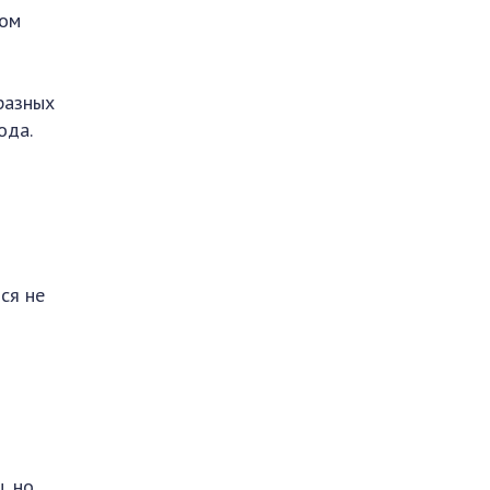
ном
разных
ода.
ся не
, но,