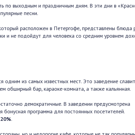
ь по выходным и праздничным дням. В эти дни в «Крас
пулярные песни.
 который расположен в Петергофе, представлены блюда 
оки и не подойдут для человека со средним уровнем дох
я одним из самых известных мест. Это заведение славит
нем обширный бар, караоке-комната, а также кальянная.
остаточно демократичные. В заведении предусмотрена
ая бонусная программа для постоянных посетителей.
 20%
.
стораны, но и недорогие кафе, которые не так популярны