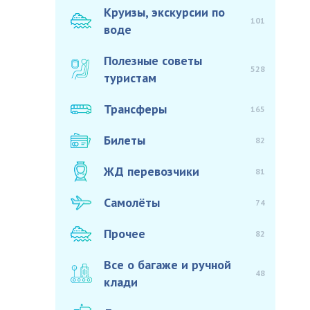
Круизы, экскурсии по
101
воде
Полезные советы
528
туристам
Трансферы
165
Билеты
82
ЖД перевозчики
81
Самолёты
74
Прочее
82
Все о багаже и ручной
48
клади