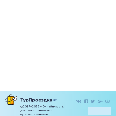
ТурПроездка
ру
©2017–2026 – Онлайн-портал
для самостоятельных
путешественников