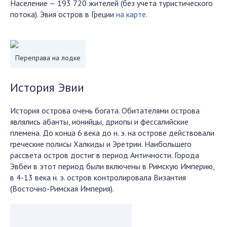
Население — 193 720 жителей (без учета туристического
потока). Эвия остров в Греции
на карте
.
Переправа на лодке
История Эвии
История острова очень богата. Обитателями острова
являлись абанты, ионийцы, дриопы и фессалийские
племена. До конца 6 века до н. э. на острове действовали
греческие полисы Халкиды и Эретрии. Наибольшего
рассвета остров достиг в период Античности. Города
Эвбеи в этот период были включены в Римскую Империю,
в 4-13 века н. э. остров контролировала Византия
(Восточно-Римская Империя).