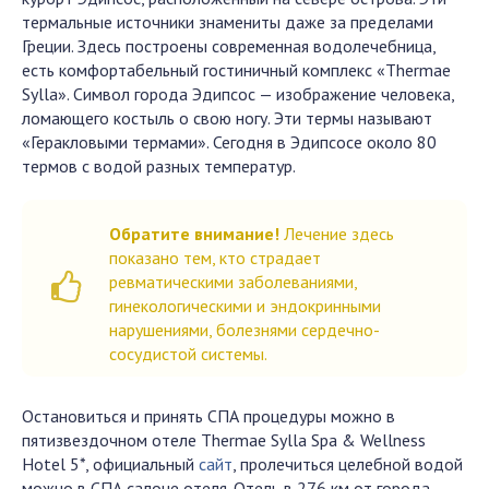
термальные источники знамениты даже за пределами
Греции. Здесь построены современная водолечебница,
есть комфортабельный гостиничный комплекс «Thermae
Sylla». Символ города Эдипсос — изображение человека,
ломающего костыль о свою ногу. Эти термы называют
«Геракловыми термами». Сегодня в Эдипсосе около 80
термов с водой разных температур.
Обратите внимание!
Лечение здесь
показано тем, кто страдает
ревматическими заболеваниями,
гинекологическими и эндокринными
нарушениями, болезнями сердечно-
сосудистой системы.
Остановиться и принять СПА процедуры можно в
пятизвездочном отеле Thermae Sylla Spa & Wellness
Hotel 5*, официальный
сайт
, пролечиться целебной водой
можно в СПА салоне отеля. Отель в 276 км от города