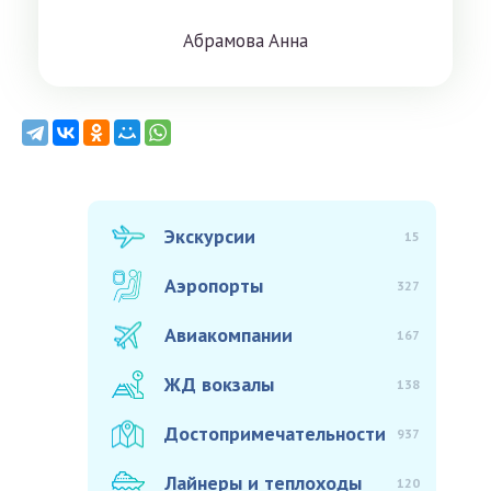
Aбрaмoвa Aннa
Экскурсии
15
Аэропорты
327
Авиакомпании
167
ЖД вокзалы
138
Достопримечательности
937
Лайнеры и теплоходы
120