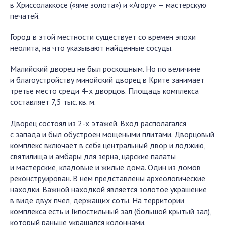
в Хриссолаккосе («яме золота») и «Агору» — мастерскую
печатей.
Город в этой местности существует со времен эпохи
неолита, на что указывают найденные сосуды.
Малийский дворец не был роскошным. Но по величине
и благоустройству минойский дворец в Крите занимает
третье место среди 4-х дворцов. Площадь комплекса
составляет 7,5 тыс. кв. м.
Дворец состоял из 2-х этажей. Вход располагался
с запада и был обустроен мощёными плитами. Дворцовый
комплекс включает в себя центральный двор и лоджию,
святилища и амбары для зерна, царские палаты
и мастерские, кладовые и жилые дома. Один из домов
реконструирован. В нем представлены археологические
находки. Важной находкой является золотое украшение
в виде двух пчел, держащих соты. На территории
комплекса есть и Гипостильный зал (большой крытый зал),
который раньше украшался колоннами.