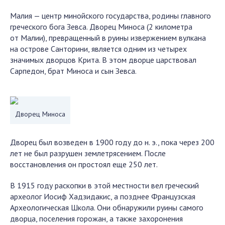
Малия — центр минойского государства, родины главного
греческого бога Зевса. Дворец Миноса (2 километра
от Малии), превращенный в руины извержением вулкана
на острове Санторини, является одним из четырех
значимых дворцов Крита. В этом дворце царствовал
Сарпедон, брат Миноса и сын Зевса.
Дворец Миноса
Дворец был возведен в 1900 году до н. э., пока через 200
лет не был разрушен землетрясением. После
восстановления он простоял еще 250 лет.
В 1915 году раскопки в этой местности вел греческий
археолог Иосиф Хадзидакис, а позднее Французская
Археологическая Школа. Они обнаружили руины самого
дворца, поселения горожан, а также захоронения