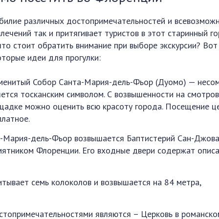
билие различных достопримечательностей и всевозмож
влечений так и притягивает туристов в этот старинный го
что стоит обратить внимание при выборе экскурсии? Вот
оторые идеи для прогулки:
менитый Собор Санта-Мария-дель-Фьор (Дуомо) — несо
яется тосканским символом. С возвышенности на смотро
щадке можно оценить всю красоту города. Посещение ц
платное.
-Мария-дель-Фьор возвышается Баптистерий Сан-Джова
мятником Флоренции. Его входные двери содержат опис
тывает семь колоколов и возвышается на 84 метра,
остопримечательностями являются – Церковь в романско