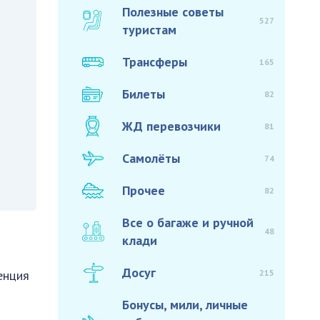
Полезные советы
527
туристам
Трансферы
165
Билеты
82
ЖД перевозчики
81
Самолёты
74
Прочее
82
Все о багаже и ручной
48
клади
Досуг
215
енция
Бонусы, мили, личные