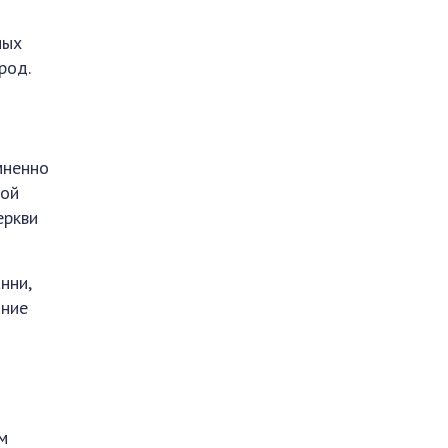
ных
род.
мненно
вой
еркви
нни,
ание
м