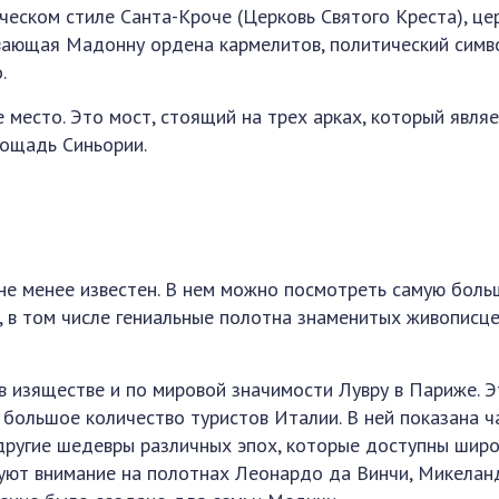
ическом стиле Санта-Кроче (Церковь Святого Креста), це
вающая Мадонну ордена кармелитов, политический симв
.
место. Это мост, стоящий на трех арках, который явля
лощадь Синьории.
не менее известен. В нем можно посмотреть самую бол
, в том числе гениальные полотна знаменитых живописц
 в изяществе и по мировой значимости Лувру в Париже. Э
большое количество туристов Италии. В ней показана ч
другие шедевры различных эпох, которые доступны шир
руют внимание на полотнах Леонардо да Винчи, Микелан