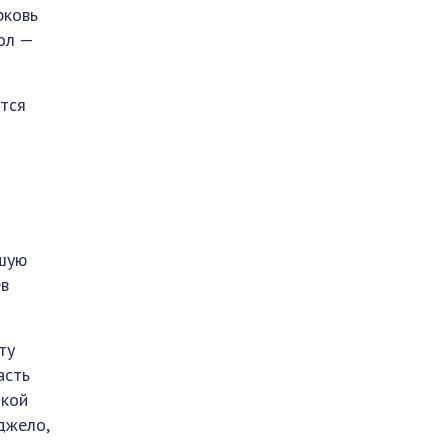
рковь
ол —
ется
ьшую
ев
ту
асть
окой
джело,