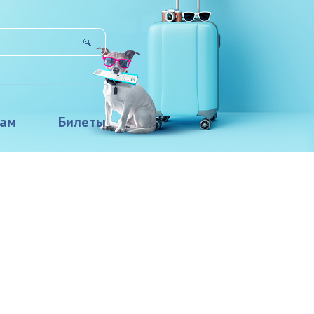
там
Билеты