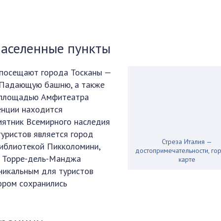
населенные пункты
 посещают города Тосканы —
 Падающую башню, а также
, площадью Амфитеатра
енции находится
мятник Всемирного наследия
уристов является город
Стреза Италия —
библиотекой Пикколомини,
достопримечательности, го
 Торре-дель-Манджа
карте
никальным для туристов
ором сохранились