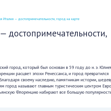
 Италия — достопримечательности, город на карте
— достопримечательности,
ский город, который был основан в 59 году до н. э. Юлие
енции расцвет эпохи Ренессанса, и город превратился
. Благодаря своему наследию, памятникам истории, шеде
ям город называют главным туристическим центром Евро
льянскую Флоренцию набирают все большую популярност