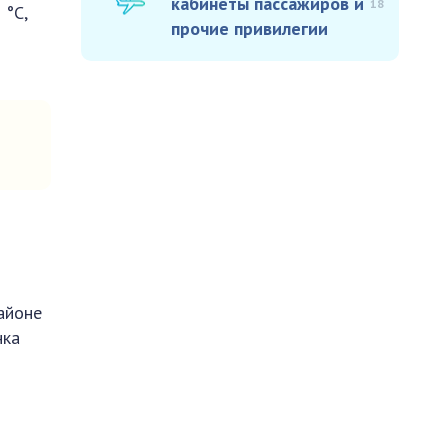
кабинеты пассажиров и
18
 °С,
прочие привилегии
айоне
нка