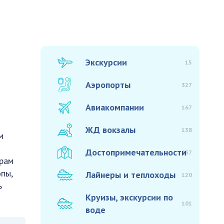
Экскурсии
15
Аэропорты
327
Авиакомпании
167
ЖД вокзалы
138
м
Достопримечательности
937
врам
пы,
Лайнеры и теплоходы
120
ь
Круизы, экскурсии по
101
воде