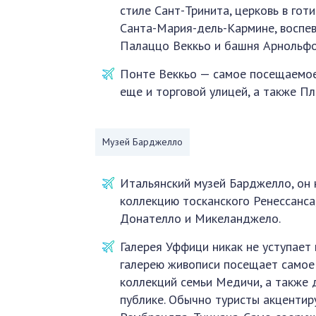
стиле Сант-Тринита, церковь в гот
Санта-Мария-дель-Кармине, воспе
Палаццо Веккьо и башня Арнольфо
Понте Веккьо — самое посещаемое 
еще и торговой улицей, а также П
Музей Барджелло
Итальянский музей Барджелло, он 
коллекцию тосканского Ренессанса
Донателло и Микеланджело.
Галерея Уффици никак не уступает
галерею живописи посещает самое 
коллекций семьи Медичи, а также 
публике. Обычно туристы акценти