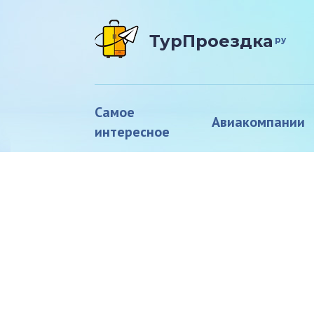
ТурПроездка
ру
Самое
Авиакомпании
интересное