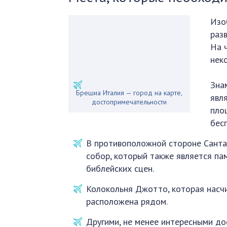
Изо
раз
На 
нек
Зна
Брешиа Италия — город на карте,
явл
достопримечательности
пло
бес
В противоположной стороне Санта
собор, который также является па
библейских сцен.
Колокольня Джотто, которая насчи
расположена рядом.
Другими, не менее интересными д