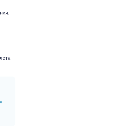
ния.
илета
я