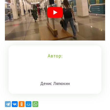
Автор:
Дeниc Лялюкин