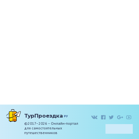
ТурПроездка
ру
©2017–2026 – Онлайн-портал
для самостоятельных
путешественников