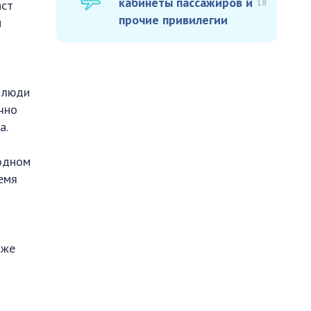
кабинеты пассажиров и
18
аст
прочие привилегии
м
 люди
чно
а.
 одном
емя
аже