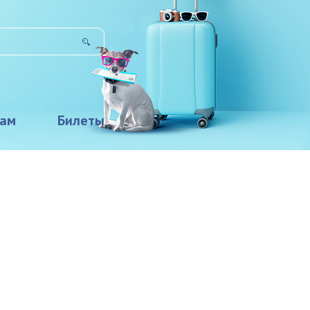
там
Билеты