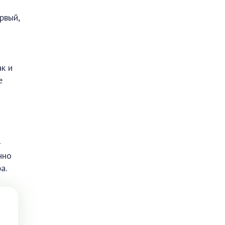
рвый,
к и
е
-
нно
а.