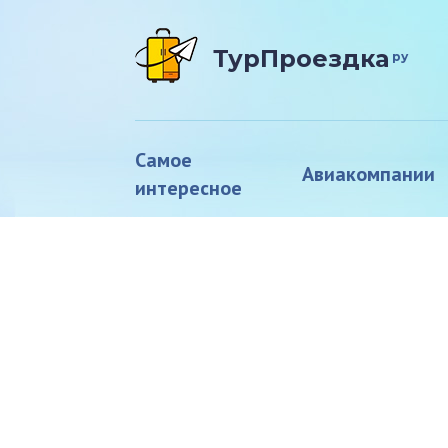
ТурПроездка
ру
Самое
Авиакомпании
интересное