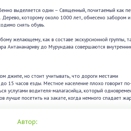
бенно выделяется один – Священный, почитаемый как пе
. Дерево, которому около 1000 лет, обнесено забором и
ходимо снять обувь.
ому желающему, как в составе экскурсионной группы, та
ара Антананариву до Мурундава совершаются внутренни
м джипе, но стоит учитывать, что дороги местами
 до 15 часов езды. Местное население плохо говорит по
ться услугами водителя-малагасийца, который одновреме
в лучше посетить на закате, когда немного спадает жар
Автор: