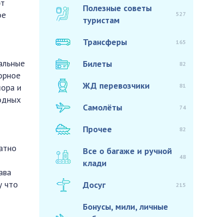
ют
Полезные советы
ое
527
туристам
Трансферы
165
альные
Билеты
82
орное
ЖД перевозчики
81
лора и
одных
Самолёты
74
Прочее
82
ратно
Все о багаже и ручной
48
клади
ава
у что
Досуг
215
Бонусы, мили, личные