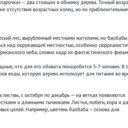
парочка» – два стоящих в обнимку дерева. Точный возр
не отсутствия возрастных колец, но по приблизительны
еский лес, вырубленный местными жителями, но баобабы
ться над окружающей местностью, особенно сюрреалисти
риканского неба, словно кадр из фантастического фильм
щные, что для его обхвата понадобится 5-7 человек. В
ов воды, которую дерево использует для питания во вр
 листвы, с октября по декабрь — на ветках появляются
стками и длинными тычинками. Листья, побеги, кора и д
вых целей. Например, цветень баобаба – основа для