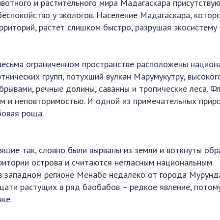
вотного и растительного мира Мадагаскара присутству
беспокойство у экологов. Население Мадагаскара, котор
рриторий, растет слишком быстро, разрушая экосистему
 весьма ограниченном пространстве расположены национ
тнических групп, потухший вулкан Марумукутру, высоког
брывами, речные долины, саванны и тропические леса. Ф
м и неповторимостью. И одной из примечательных прир
бовая роща.
ящие так, словно были вырваны из земли и воткнуты об
рритории острова и считаются негласным национальным
 в западном регионе Менабе недалеко от города Мурунд
дцати растущих в ряд баобабов – редкое явление, потом
ке.