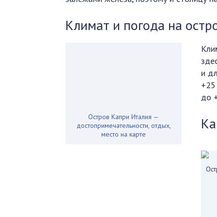
Климат и погода на остр
Кли
зде
и д
+25
до 
Остров Капри Италия —
Ка
достопримечательности, отдых,
место на карте
Ост