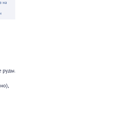
в на
и
 руды.
но),