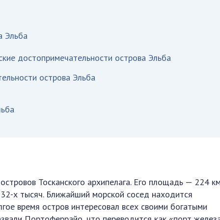
а Эльба
ские достопримечательности острова Эльба
ельности острова Эльба
льба
островов Тосканского архипелага. Его площадь — 224 км
 32-х тысяч. Ближайший морской сосед находится
лгое время остров интересовал всех своими богатыми
азвали Портоферрайо, что переводится как «порт железа