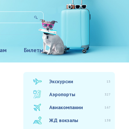
там
Билеты
Экскурсии
15
Аэропорты
327
Авиакомпании
167
ЖД вокзалы
138