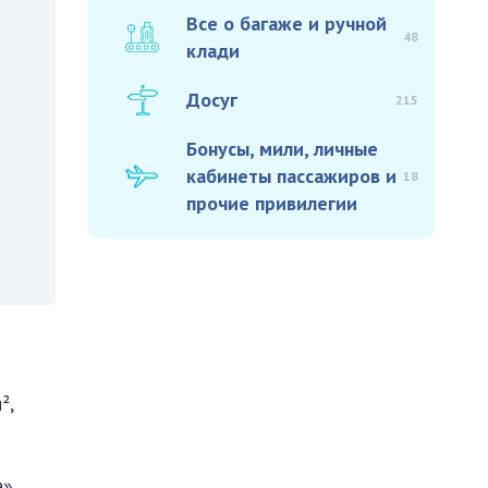
Все о багаже и ручной
48
клади
Досуг
215
Бонусы, мили, личные
кабинеты пассажиров и
18
прочие привилегии
²,
».