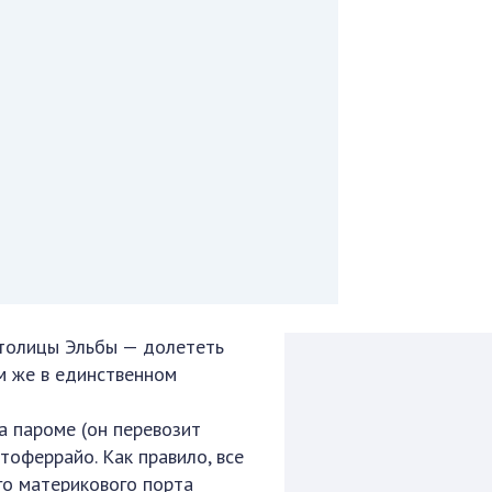
толицы Эльбы — долететь
м же в единственном
а пароме (он перевозит
тоферрайо. Как правило, все
го материкового порта