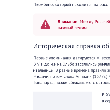
Пьомбино, который находится на расст
Внимание
: Между Россией
визовый режим.
Историческая справка об
Первые упоминания датируются VI веком
В V в. до н.э. на Эльбе заселились римля
итальянцы. В разные времена правили з
Медичи, потом снова Аппиани (1577г.)
Бонапарта, позже сбежавшего с остров
В XV
в се