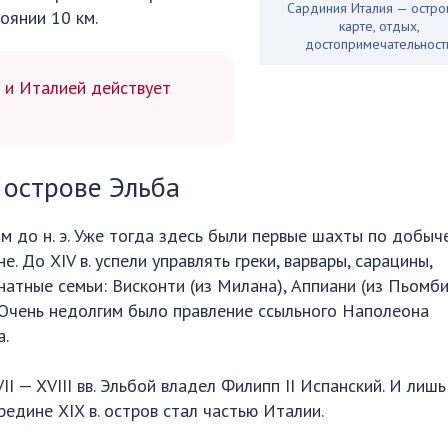
Сардиния Италия — остро
оянии 10 км.
карте, отдых,
достопримечательност
 и Италией действует
 острове Эльба
 до н. э. Уже тогда здесь были первые шахты по добыче
не. До XIV в. успели управлять греки, варвары, сарацины,
натные семьи: Висконти (из Милана), Аппиани (из Пьомби
. Очень недолгим было правление ссыльного Наполеона
а.
II — XVIII вв. Эльбой владел Филипп II Испанский. И лишь
редине XIX в. остров стал частью Италии.