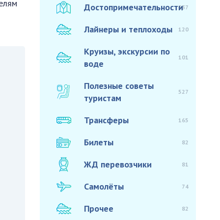
телям
Достопримечательности
937
Лайнеры и теплоходы
120
Круизы, экскурсии по
101
воде
Полезные советы
527
туристам
Трансферы
165
Билеты
82
ЖД перевозчики
81
Самолёты
74
Прочее
82