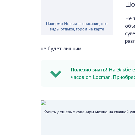
Шо
Не 
Палермо Италия — описание, все
объ
виды отдыха, город на карте
сув
раз
не будет лишним.
Полезно
знать!
На Эльбе е
часов от Locman. Приобрес
Купить дешёвые сувениры можно на главной ул