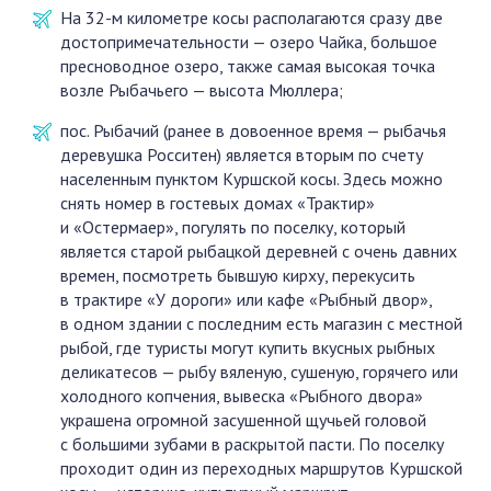
На 32-м километре косы располагаются сразу две
достопримечательности — озеро Чайка, большое
пресноводное озеро, также самая высокая точка
возле Рыбачьего — высота Мюллера;
пос. Рыбачий (ранее в довоенное время — рыбачья
деревушка Росситен) является вторым по счету
населенным пунктом Куршской косы. Здесь можно
снять номер в гостевых домах «Трактир»
и «Остермаер», погулять по поселку, который
является старой рыбацкой деревней с очень давних
времен, посмотреть бывшую кирху, перекусить
в трактире «У дороги» или кафе «Рыбный двор»,
в одном здании с последним есть магазин с местной
рыбой, где туристы могут купить вкусных рыбных
деликатесов — рыбу вяленую, сушеную, горячего или
холодного копчения, вывеска «Рыбного двора»
украшена огромной засушенной щучьей головой
с большими зубами в раскрытой пасти. По поселку
проходит один из переходных маршрутов Куршской