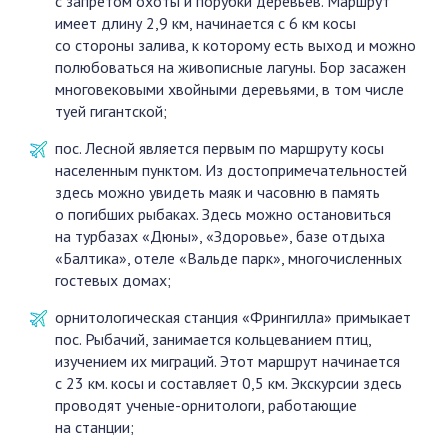
с запретом охоты и порубки деревьев. Маршрут
имеет длину 2,9 км, начинается с 6 км косы
со стороны залива, к которому есть выход и можно
полюбоваться на живописные лагуны. Бор засажен
многовековыми хвойными деревьями, в том числе
туей гигантской;
пос. Лесной является первым по маршруту косы
населенным пунктом. Из достопримечательностей
здесь можно увидеть маяк и часовню в память
о погибших рыбаках. Здесь можно остановиться
на турбазах «Дюны», «Здоровье», базе отдыха
«Балтика», отеле «Вальде парк», многочисленных
гостевых домах;
орнитологическая станция «Фрингилла» примыкает
пос. Рыбачий, занимается кольцеванием птиц,
изучением их миграций. Этот маршрут начинается
с 23 км. косы и составляет 0,5 км. Экскурсии здесь
проводят ученые-орнитологи, работающие
на станции;