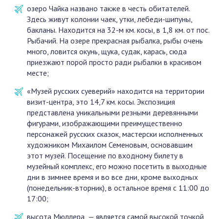
озеро Чайка названо также в честь обитателей.
Здесь живут колонии чаек, утки, лебеди-шипуны,
бакланы. Находится на 32-м км. косы, в 1,8 км. от пос.
Рыбачий. На озере прекрасная рыбалка, рыбы очень
много, ловится окунь, щука, судак, карась, сюда
приезжают порой просто ради рыбалки в красивом
месте;
«Музей русских суеверий» находится на территории
визит-центра, это 14,7 км. косы. Экспозиция
представлена уникальными резными деревянными
фигурами, изображающими преимущественно
персонажей русских сказок, мастерски исполненных
художником Михаилом Семеновым, основавшим
этот музей. Посещение по входному билету в
музейный комплекс, его можно посетить в выходные
дни в зимнее время и во все дни, кроме выходных
(понедельник-вторник), в остальное время с 11:00 до
17:00;
высота Мюллера — является самой высокой точкой