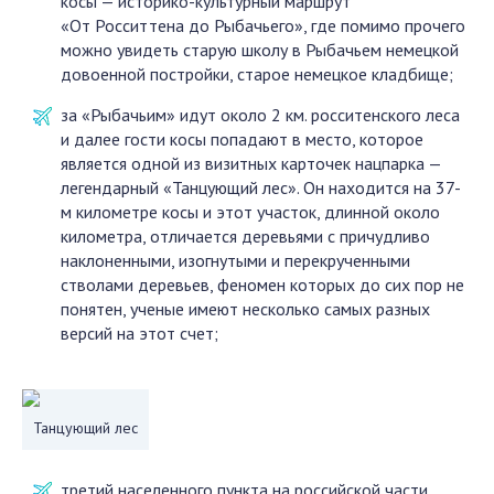
косы — историко-культурный маршрут
«От Росситтена до Рыбачьего», где помимо прочего
можно увидеть старую школу в Рыбачьем немецкой
довоенной постройки, старое немецкое кладбище;
за «Рыбачьим» идут около 2 км. росситенского леса
и далее гости косы попадают в место, которое
является одной из визитных карточек нацпарка —
легендарный «Танцующий лес». Он находится на 37-
м километре косы и этот участок, длинной около
километра, отличается деревьями с причудливо
наклоненными, изогнутыми и перекрученными
стволами деревьев, феномен которых до сих пор не
понятен, ученые имеют несколько самых разных
версий на этот счет;
Танцующий лес
третий населенного пункта на российской части