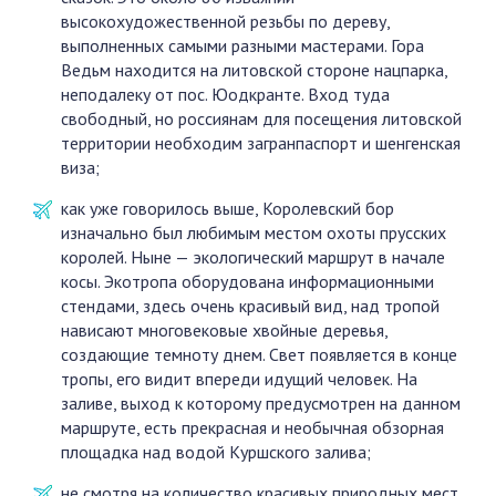
высокохудожественной резьбы по дереву,
выполненных самыми разными мастерами. Гора
Ведьм находится на литовской стороне нацпарка,
неподалеку от пос. Юодкранте. Вход туда
свободный, но россиянам для посещения литовской
территории необходим загранпаспорт и шенгенская
виза;
как уже говорилось выше, Королевский бор
изначально был любимым местом охоты прусских
королей. Ныне — экологический маршрут в начале
косы. Экотропа оборудована информационными
стендами, здесь очень красивый вид, над тропой
нависают многовековые хвойные деревья,
создающие темноту днем. Свет появляется в конце
тропы, его видит впереди идущий человек. На
заливе, выход к которому предусмотрен на данном
маршруте, есть прекрасная и необычная обзорная
площадка над водой Куршского залива;
не смотря на количество красивых природных мест,