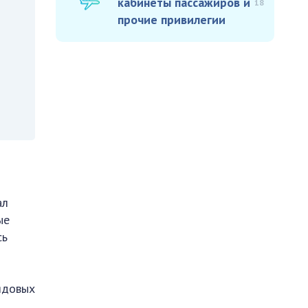
кабинеты пассажиров и
18
прочие привилегии
ал
ые
сь
ядовых