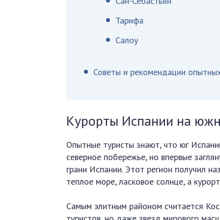
Сан-Себастьян
Тарифа
Салоу
Советы и рекомендации опытных
Курорты Испании на юж
Опытные туристы знают, что юг Испани
северное побережье, но впервые заглян
грани Испании. Этот регион получил наз
теплое море, ласковое солнце, а курор
Самым элитным районом считается Кост
туристов, но даже звезд мирового мас