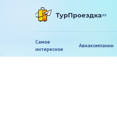
ТурПроездка
ру
Самое
Авиакомпании
интересное