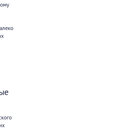
ному
алеко
ых
ные
ского
их