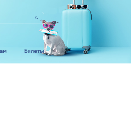
там
Билеты