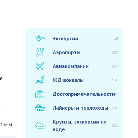
Экскурсии
15
Аэропорты
327
Авиакомпании
167
е
ЖД вокзалы
138
Достопримечательности
937
Лайнеры и теплоходы
120
е
Круизы, экскурсии по
тным.
101
воде