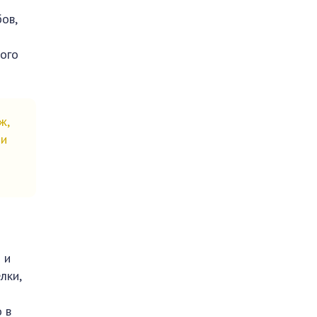
ов,
ного
ж,
ли
 и
лки,
 в