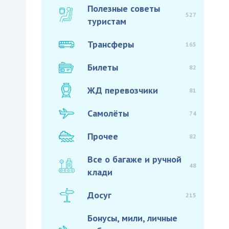
Полезные советы
527
туристам
Трансферы
165
Билеты
82
ЖД перевозчики
81
Самолёты
74
Прочее
82
Все о багаже и ручной
48
клади
Досуг
215
Бонусы, мили, личные