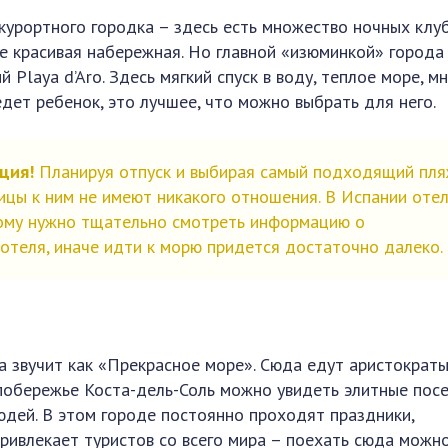
курортного городка – здесь есть множество ночных клуб
е красивая набережная. Но главной «изюминкой» города
 Playa d’Aro. Здесь мягкий спуск в воду, теплое море, м
едет ребенок, это лучшее, что можно выбрать для него.
ция!
Планируя отпуск и выбирая самый подходящий пля
ицы к ним не имеют никакого отношения. В Испании оте
тому нужно тщательно смотреть информацию о
отеля, иначе идти к морю придется достаточно далеко.
а звучит как «Прекрасное море». Сюда едут аристократы
 побережье Коста-дель-Соль можно увидеть элитные посе
юдей. В этом городе постоянно проходят праздники,
ривлекает туристов со всего мира – поехать сюда можно