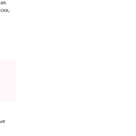
ая.
ски,
рые