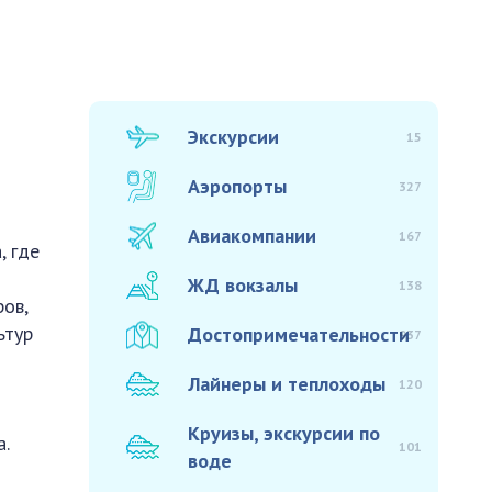
Экскурсии
15
Аэропорты
327
Авиакомпании
167
, где
ЖД вокзалы
138
ров,
ьтур
Достопримечательности
937
Лайнеры и теплоходы
120
Круизы, экскурсии по
.
101
воде