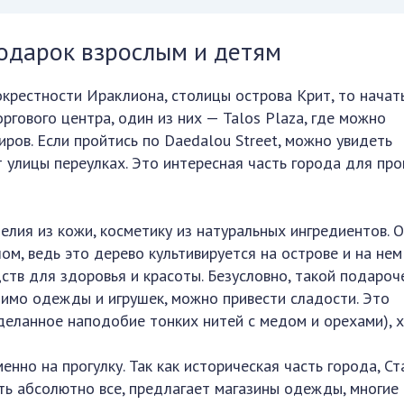
подарок взрослым и детям
окрестности Ираклиона, столицы острова Крит, то начат
ргового центра, один из них — Talos Plaza, где можно
ров. Если пройтись по Daedalou Street, можно увидеть
улицы переулках. Это интересная часть города для прог
елия из кожи, косметику из натуральных ингредиентов. 
ом, ведь это дерево культивируется на острове и на нем
ств для здоровья и красоты. Безусловно, такой подароч
имо одежды и игрушек, можно привести сладости. Это
деланное наподобие тонких нитей с медом и орехами), х
нно на прогулку. Так как историческая часть города, С
сть абсолютно все, предлагает магазины одежды, многие