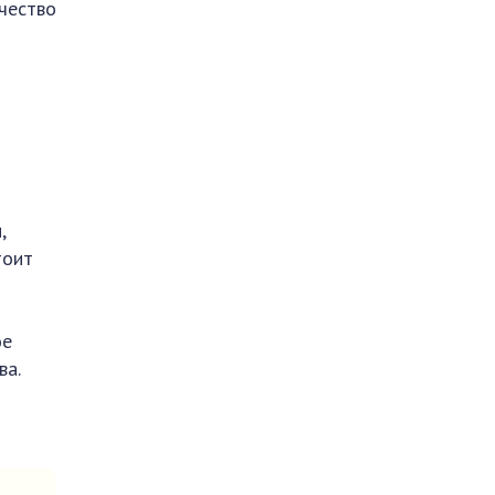
чество
,
тоит
ое
ва.