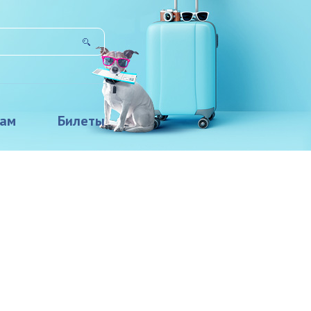
там
Билеты