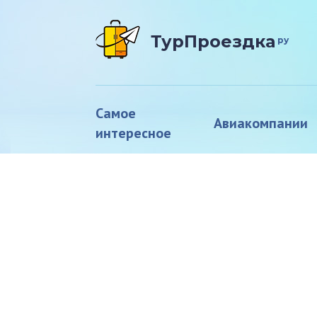
ТурПроездка
ру
Самое
Авиакомпании
интересное