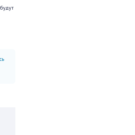
 будут
сь