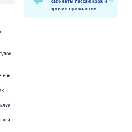
кабинеты пассажиров и
18
прочие привилегии
ь
улок,
Очень
ек
алва.
тарый