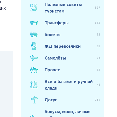
ю
Полезные советы
щих
527
туристам
Трансферы
165
Билеты
82
ЖД перевозчики
81
Самолёты
74
Прочее
82
Все о багаже и ручной
48
клади
Досуг
216
Бонусы, мили, личные