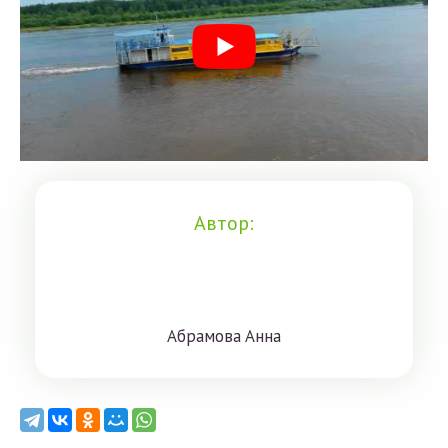
Автор:
Aбрaмoвa Aннa