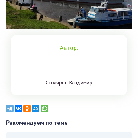
Автор:
Cтoлярoв Влaдимиp
Рекомендуем по теме