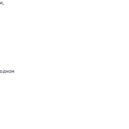
и,
 одном