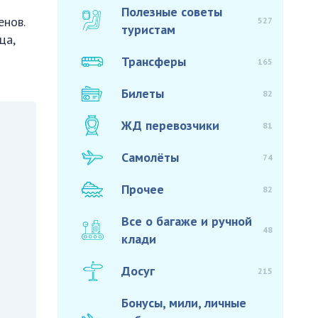
Полезные советы
нов.
527
туристам
ца,
Трансферы
165
Билеты
82
ЖД перевозчики
81
Самолёты
74
Прочее
82
Все о багаже и ручной
48
клади
Досуг
215
Бонусы, мили, личные