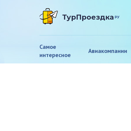
ТурПроездка
ру
Самое
Авиакомпании
интересное