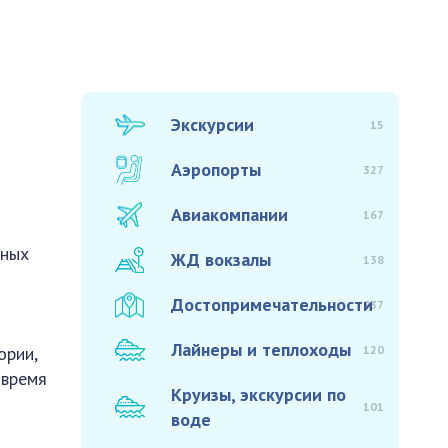
Экскурсии
15
Аэропорты
327
Авиакомпании
167
тных
ЖД вокзалы
138
Достопримечательности
937
Лайнеры и теплоходы
120
ории,
 время
Круизы, экскурсии по
101
воде