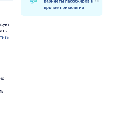
кабинеты пассажиров и
18
прочие привилегии
изует
вать
тить
но
ть