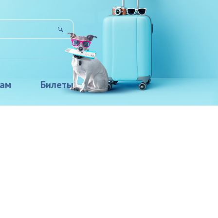
там
Билеты