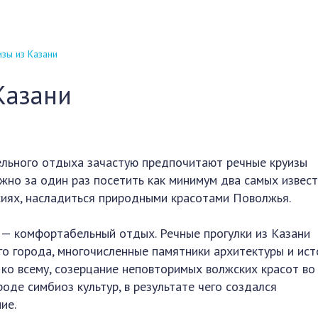
зы из Казани
Казани
ельного отдыха зачастую предпочитают речные круизы
ожно за один раз посетить как минимум два самых извес
рсиях, насладиться природными красотами Поволжья.
 — комфортабельный отдых. Речные прогулки из Казани
го города, многочисленные памятники архитектуры и ист
 ко всему, созерцание неповторимых волжских красот во
оде симбиоз культур, в результате чего создался
ие.