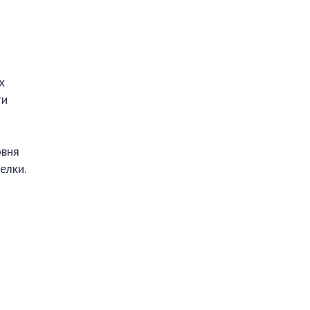
х
ти
овня
елки.