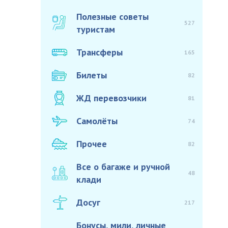
Полезные советы
527
туристам
Трансферы
165
Билеты
82
ЖД перевозчики
81
Самолёты
74
Прочее
82
Все о багаже и ручной
48
клади
Досуг
217
Бонусы, мили, личные