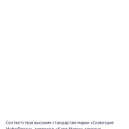
Соответствуя высоким стандартам марки «Созвездие
ИнфоФлота», теплоход «Карл Маркс» заметно