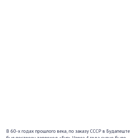
В 60-х годах прошлого века, по заказу СССР в Будапеште
был построен теплоход «Буг». Через 4 года судно было