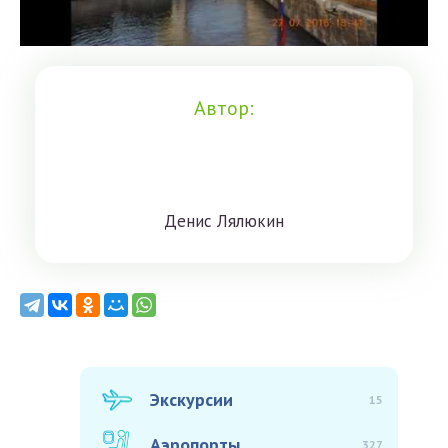
Автор:
Дeниc Лялюкин
Экскурсии
15
Аэропорты
327