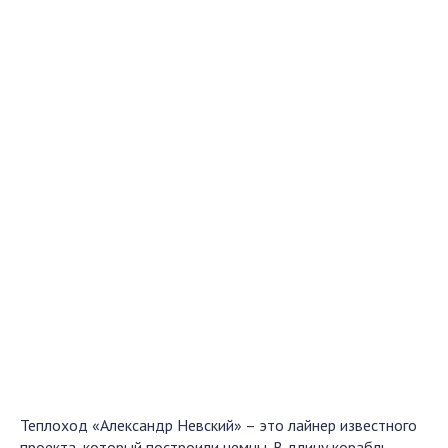
Теплоход «Александр Невский» – это лайнер известного
проекта, который построили немцы. В длину корабль