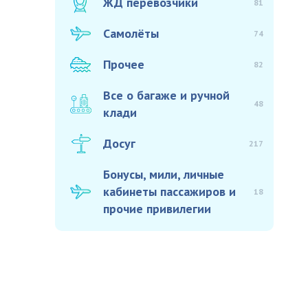
ЖД перевозчики
81
Самолёты
74
Прочее
82
Все о багаже и ручной
48
клади
Досуг
217
Бонусы, мили, личные
кабинеты пассажиров и
18
прочие привилегии