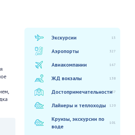
Экскурсии
15
Аэропорты
327
Авиакомпании
167
ня
ное
ЖД вокзалы
138
ием,
Достопримечательности
937
дка
Лайнеры и теплоходы
120
Круизы, экскурсии по
101
воде