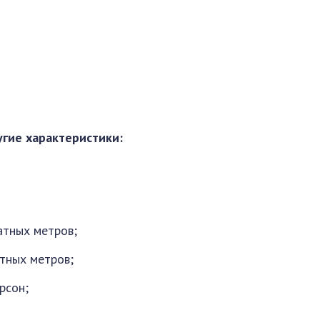
угие характеристики:
атных метров;
атных метров;
рсон;