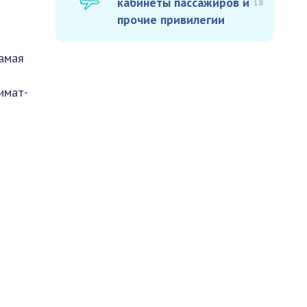
кабинеты пассажиров и
18
прочие привилегии
самая
имат-
е