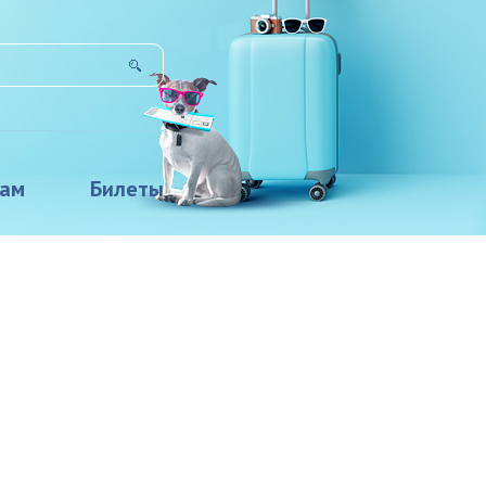
там
Билеты