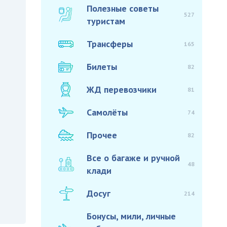
Полезные советы
527
туристам
Трансферы
165
Билеты
82
ЖД перевозчики
81
Самолёты
74
Прочее
82
Все о багаже и ручной
48
клади
Досуг
214
Бонусы, мили, личные