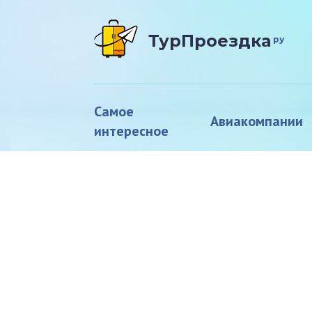
ТурПроездка
ру
Самое
Авиакомпании
интересное