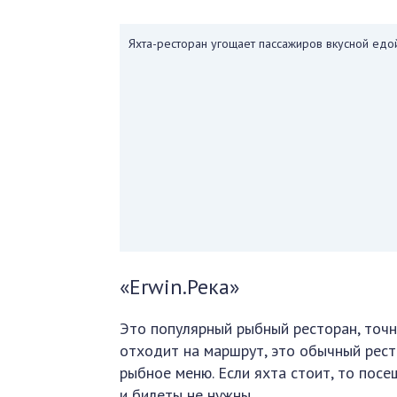
Яхта-ресторан угощает пассажиров вкусной едо
«Erwin.Река»
Это популярный рыбный ресторан, точно
отходит на маршрут, это обычный рест
рыбное меню. Если яхта стоит, то пос
и билеты не нужны.