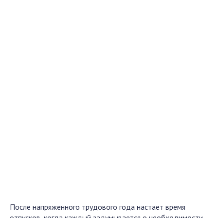
После напряженного трудового года настает время
отпусков, когда каждый задумывается о необходимости