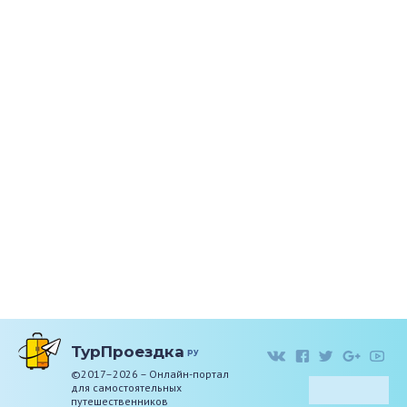
ТурПроездка
ру
©2017–2026 – Онлайн-портал
для самостоятельных
путешественников