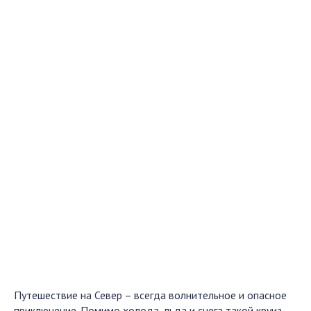
Путешествие на Север – всегда волнительное и опасное
приключение. Помимо холода, льда и снега такой круиз