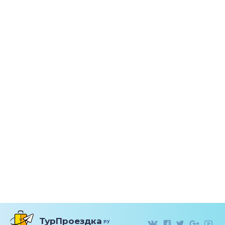
ТурПроездка
ру