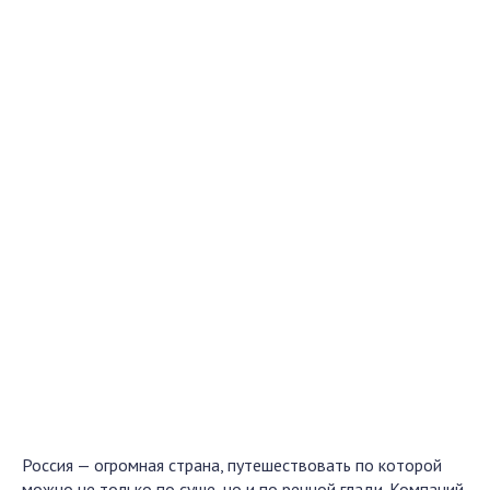
Россия — огромная страна, путешествовать по которой
можно не только по суше, но и по речной глади. Компаний,