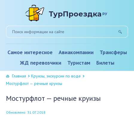
ТурПроездка
ру
Самое интересное
Авиакомпании
Трансферы
ЖД перевозчики
Туристам
Билеты
Главная
Круизы, экскурсии по воде
Мостурфлот — речные круизы
Мостурфлот — речные круизы
Обновлено: 31.07.2018