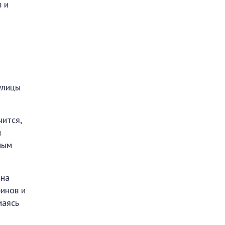
 и
улицы
чится,
ы
ным
 на
инов и
маясь