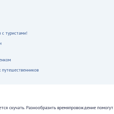
 с туристами!
и
енком
х путешественников
ется скучать. Разнообразить времяпровождение помогут