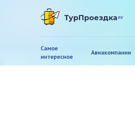
ТурПроездка
ру
Самое
Авиакомпании
интересное