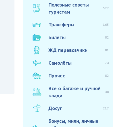
Полезные советы
527
туристам
Трансферы
165
Билеты
82
ЖД перевозчики
81
Самолёты
74
Прочее
82
Все о багаже и ручной
48
клади
Досуг
217
Бонусы, мили, личные