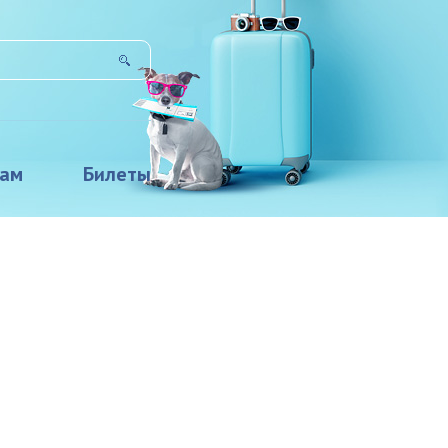
там
Билеты