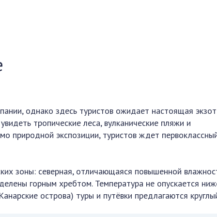
е
пании, однако здесь туристов ожидает настоящая экзот
увидеть тропические леса, вулканические пляжи и
мо природной экспозиции, туристов ждет первоклассны
ких зоны: северная, отличающаяся повышенной влажност
зделены горным хребтом. Температура не опускается ниж
Канарские острова) туры и путёвки предлагаются круглый