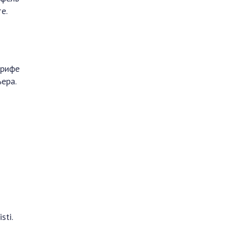
е.
ерифе
ера.
sti.