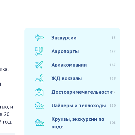
Экскурсии
15
Аэропорты
327
Авиакомпании
167
ика.
ЖД вокзалы
138
й
Достопримечательности
937
Лайнеры и теплоходы
120
ью, и
е 20
Круизы, экскурсии по
 год.
101
воде