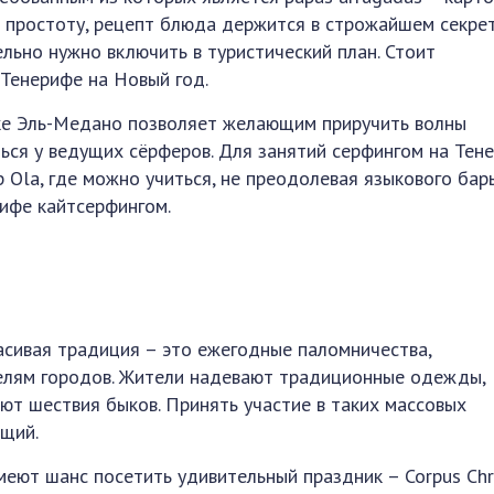
 простоту, рецепт блюда держится в строжайшем секрет
льно нужно включить в туристический план. Стоит
Тенерифе на Новый год.
дке Эль-Медано позволяет желающим приручить волны
ться у ведущих сёрферов. Для занятий серфингом на Тен
 Ola, где можно учиться, не преодолевая языкового барь
рифе кайтсерфингом.
асивая традиция – это ежегодные паломничества,
елям городов. Жители надевают традиционные одежды,
ют шествия быков. Принять участие в таких массовых
щий.
меют шанс посетить удивительный праздник – Corpus Chri