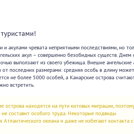
 туристами!
ми и акулами чревата неприятными последствиями, но то
нгельских акул – совершенно безобидных существ. Днем 
ночью выползают из своего убежища. Внешне ангельские 
 от последних размерами: средняя особь в длину може
ется не более 5000 особей, а Канарские острова считаю
жно встретить.
е острова находятся на пути китовых миграции, поэтом
в не составит особого труда. Некоторые подвиды
х Атлантического океана и даже не избегают контакта с