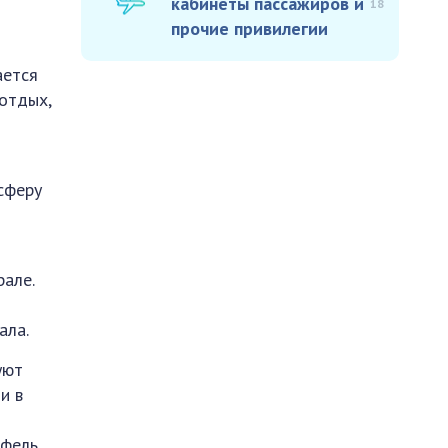
кабинеты пассажиров и
18
прочие привилегии
ается
отдых,
сферу
але.
т
ала.
уют
и в
офель