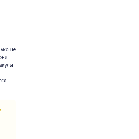
лько не
они
акулы
т
тся
у