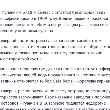
 Испании – 3718 м сейчас считается безопасной, ведь
о зафиксировано в 1909 году. Вблизи вершины располаг
я ночным звездным небом и потрясающим рассветом весь 
оженном у подножья вулкана.
северной части острова славится своим самобытным
ия на фоне экзотических тропиков создают особую атмо
времени деревня пустынна, поэтому прогулка отлично
ь от городской суеты.
рованное мероприятие длится неделю и стартует в февр
количество людей, ведь поучаствовать в шествии може
здника становится выбор Gala Reina – королевы карнав
таверны, расположенные по всему острову, не рекламир
туристов заслуживают. Свое название заведения получил
 островов – гуанчей. В Guachinche подаются недорогие
ебованным из которых является papas arrugadas – карт