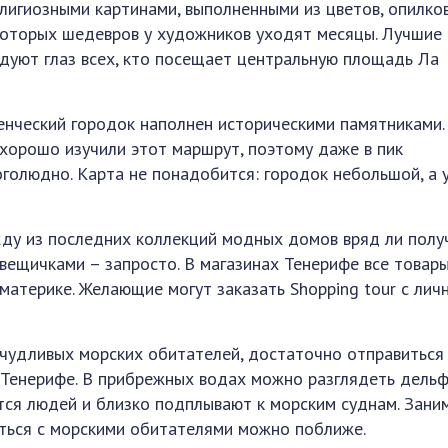
игиозными картинами, выполненными из цветов, опилков
которых шедевров у художников уходят месяцы. Лучшие
дуют глаз всех, кто посещает центральную площадь Ла
енческий городок наполнен историческими памятниками.
хорошо изучили этот маршрут, поэтому даже в пик
оголюдно. Карта не понадобится: городок небольшой, а 
ду из последних коллекций модных домов вряд ли полу
вещичками – запросто. В магазинах Тенерифе все товар
 материке. Желающие могут заказать Shopping tour с лич
чудливых морских обитателей, достаточно отправиться
 Тенерифе. В прибрежных водах можно разглядеть дельф
тся людей и близко подплывают к морским суднам. Зани
иться с морскими обитателями можно поближе.