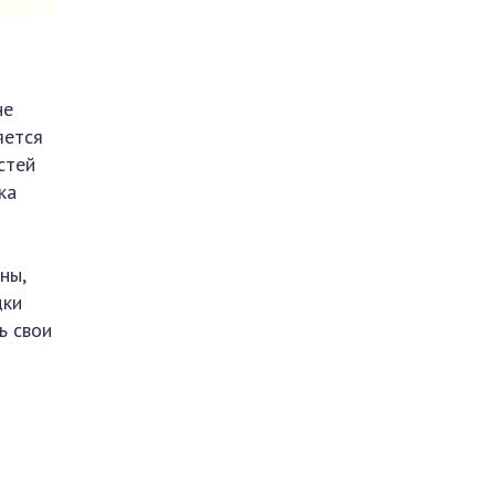
не
яется
стей
ка
ны,
дки
ь свои