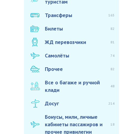
туристам
Трансферы
165
Билеты
82
ЖД перевозчики
81
Самолёты
74
Прочее
82
Все о багаже и ручной
48
клади
Досуг
214
Бонусы, мили, личные
кабинеты пассажиров и
18
прочие привилегии