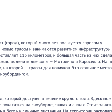
т (город), который много лет пользуется спросом у
 новые трассы и занимаются развитием инфраструктуры.
ставляет 115 километров, и большая часть из них сдел
ожно выделить две зоны — Мотолино и Кароселло. На п
, на второй — трассы для новичков. Это отличное мест
сноубордингом.
д, который доступен в течение круглого года. Здесь мо
 покататься на сноуборде, санках и лыжах. Стоит занят
 в беге на длинные дистанции. На территории располаг