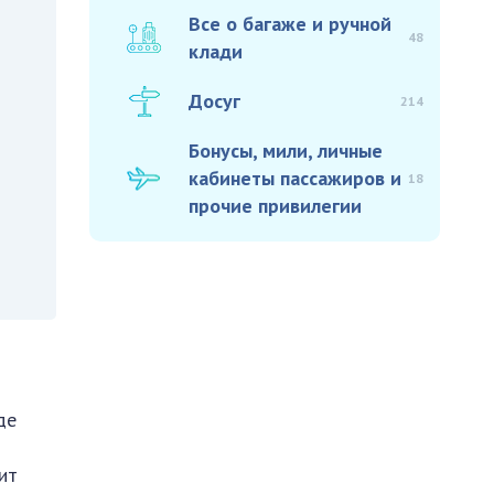
Все о багаже и ручной
48
клади
Досуг
214
Бонусы, мили, личные
кабинеты пассажиров и
18
прочие привилегии
де
ит