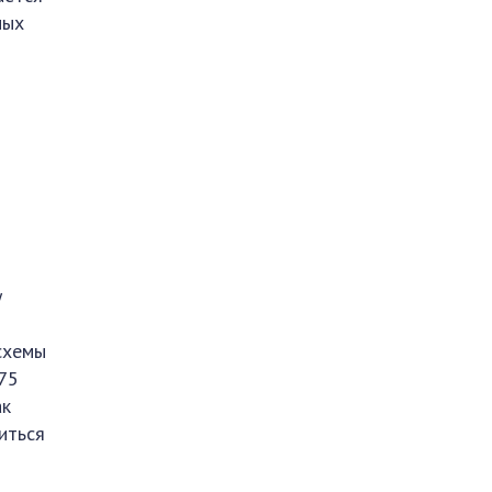
ных
у
схемы
75
ак
иться