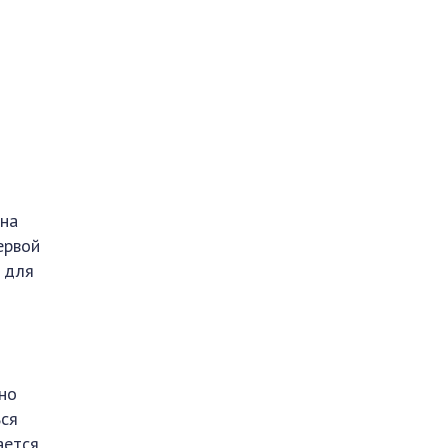
ана
ервой
о для
жно
ься
ается