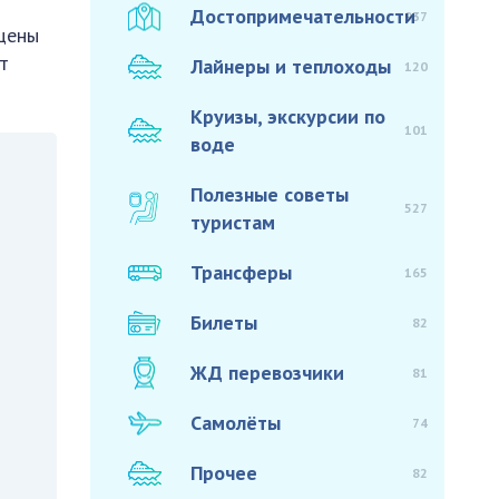
Достопримечательности
937
 цены
т
Лайнеры и теплоходы
120
Круизы, экскурсии по
101
воде
Полезные советы
527
туристам
Трансферы
165
Билеты
82
ЖД перевозчики
81
Самолёты
74
Прочее
82