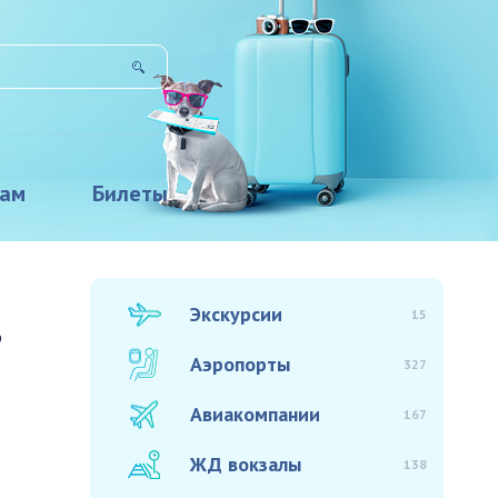
там
Билеты
,
Экскурсии
15
Аэропорты
327
Авиакомпании
167
ЖД вокзалы
138