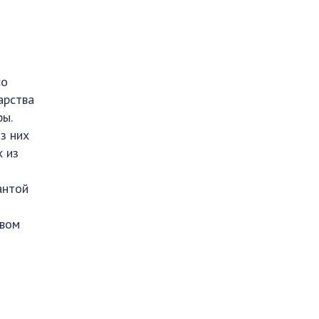
со
арства
ы.
з них
х из
антой
овом