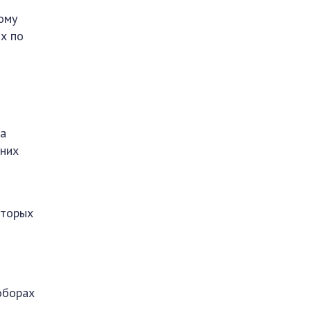
ому
ых по
на
шних
оторых
оборах