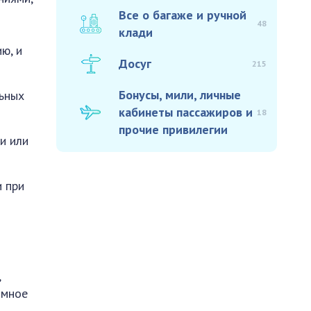
Все о багаже и ручной
48
клади
ю, и
Досуг
215
Бонусы, мили, личные
льных
кабинеты пассажиров и
18
прочие привилегии
и или
и при
,
омное