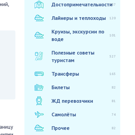
ний,
Достопримечательности
937
Лайнеры и теплоходы
120
Круизы, экскурсии по
101
воде
Полезные советы
527
туристам
Трансферы
165
Билеты
82
ЖД перевозчики
81
Самолёты
74
раницу
Прочее
82
ниями,