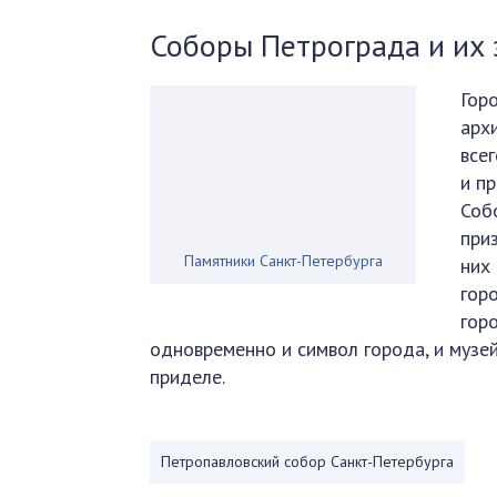
Соборы Петрограда и их 
Гор
арх
все
и п
Соб
при
Памятники Санкт-Петербурга
них
гор
гор
одновременно и символ города, и музе
приделе.
Петропавловский собор Санкт-Петербурга