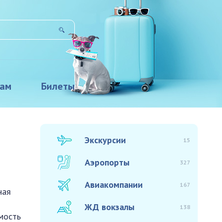
там
Билеты
Экскурсии
15
Аэропорты
327
Авиакомпании
167
ная
ЖД вокзалы
138
мость