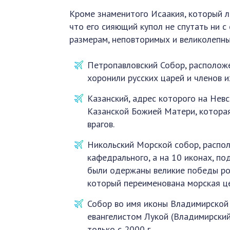
Кроме знаменитого Исаакия, который л
что его сияющий купол не спутать ни 
размерам, неповторимых и великолепны
Петропавловский Собор, располож
хоронили русских царей и членов и
Казанский, адрес которого на Невс
Казанской Божией Матери, котора
врагов.
Никольский Морской собор, распо
кафедрального, а на 10 иконах, по
были одержаны великие победы рос
который переименована морская це
Собор во имя иконы Владимирской 
евангелистом Лукой (Владимирский
только с 2000 г.