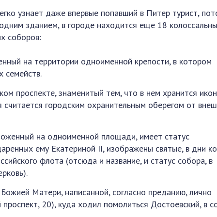
егко узнает даже впервые попавший в Питер турист, пот
с одним зданием, в городе находится еще 18 колоссальн
х соборов:
енный на территории одноименной крепости, в котором
х семейств.
ком проспекте, знаменитый тем, что в нем хранится ико
я считается городским охранительным оберегом от вне
ложенный на одноименной площади, имеет статус
даренных ему Екатериной II, изображены святые, в дни к
сийского флота (отсюда и название, и статус собора, в
рковь).
Божией Матери, написанной, согласно преданию, лично
 проспект, 20), куда ходил помолиться Достоевский, в с