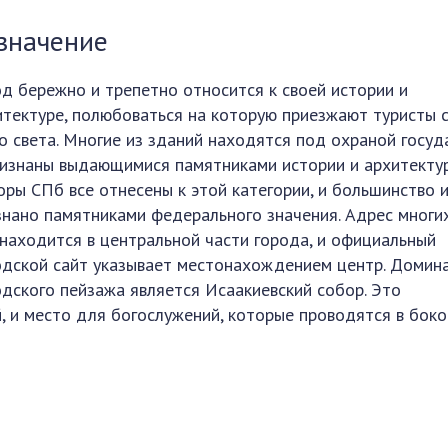
значение
од бережно и трепетно относится к своей истории и
итектуре, полюбоваться на которую приезжают туристы 
го света. Многие из зданий находятся под охраной госуд
ризнаны выдающимися памятниками истории и архитектур
оры СПб все отнесены к этой категории, и большинство и
знано памятниками федерального значения. Адрес многи
 находится в центральной части города, и официальный
одской сайт указывает местонахождением центр. Домин
одского пейзажа является Исаакиевский собор. Это
й, и место для богослужений, которые проводятся в бок