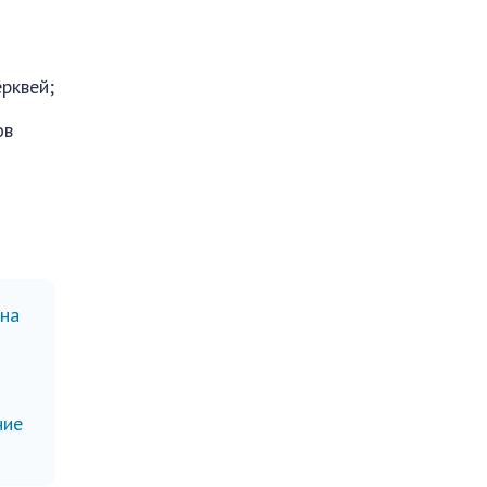
рквей;
ов
 на
ние