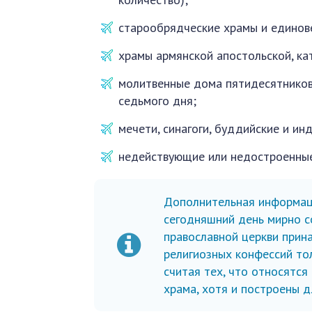
старообрядческие храмы и единове
храмы армянской апостольской, ка
молитвенные дома пятидесятников,
седьмого дня;
мечети, синагоги, буддийские и ин
недействующие или недостроенные
Дополнительная информаци
сегодняшний день мирно с
православной церкви прин
религиозных конфессий тол
считая тех, что относятс
храма, хотя и построены д