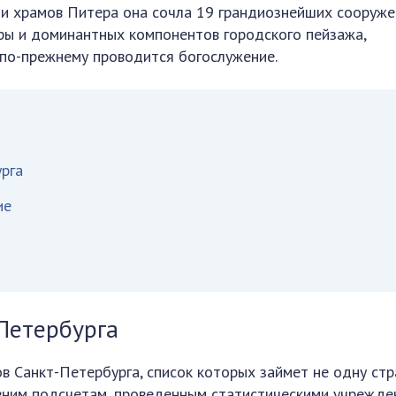
ди храмов Питера она сочла 19 грандиознейших сооруже
ры и доминантных компонентов городского пейзажа,
е по-прежнему проводится богослужение.
урга
ие
Петербурга
в Санкт-Петербурга, список которых займет не одну ст
вним подсчетам, проведенным статистическими учрежде