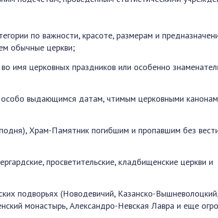
тегории по важности, красоте, размерам и предназначени
ем обычные церкви;
 во имя церковных праздников или особенно знаменате
 особо выдающимся датам, чтимым церковными канонам
подня), Храм-Памятник погибшим и пропавшим без вест
лергардские, просветительские, кладбищенские церкви и
ских подворьях (Новодевичий, Казанско-Вышневолоцкий
енский монастырь, Александро-Невская Лавра и еще огр