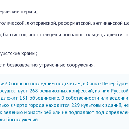
рческие церкви;
толической, лютеранской, реформатской, англиканской це
 баптистов, апостольцев и новоапостольцев, адвентист
дуистские храмы;
 и безвозвратно утраченные сооружения.
я! Согласно последним подсчетам, в Санкт-Петербурге
осуществует 268 религиозных конфессий, из них Русской
адлежит 131 объединение. В собственности или ведении
ько в черте города находится 229 культовых зданий, не
я к ведению монастырей или не подпадают под определе
ля богослужений.