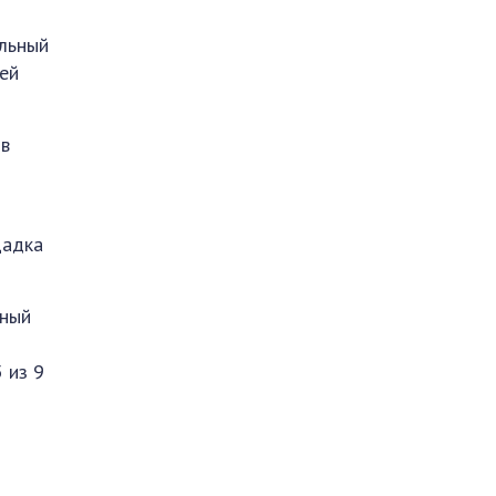
альный
ией
 в
щадка
нный
 из 9