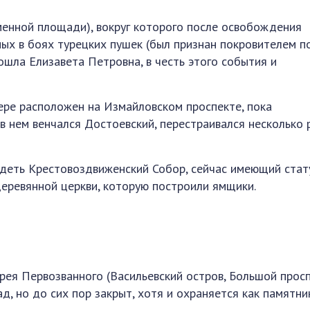
менной площади), вокруг которого после освобождения
ных в боях турецких пушек (был признан покровителем по
ошла Елизавета Петровна, в честь этого события и
ере расположен на Измайловском проспекте, пока
 в нем венчался Достоевский, перестраивался несколько 
идеть Крестовоздвиженский Собор, сейчас имеющий стат
деревянной церкви, которую построили ямщики.
рея Первозванного (Васильевский остров, Большой просп
д, но до сих пор закрыт, хотя и охраняется как памятни