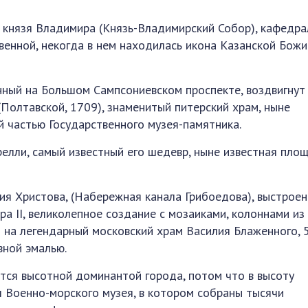
 князя Владимира (Князь-Владимирский Собор), кафедр
венной, некогда в нем находилась икона Казанской Бож
ный на Большом Сампсониевском проспекте, воздвигнут
(Полтавской, 1709), знаменитый питерский храм, ныне
й частью Государственного музея-памятника.
елли, самый известный его шедевр, ныне известная пло
ния Христова, (Набережная канала Грибоедова), выстрое
а II, великолепное создание с мозаиками, колоннами из
на легендарный московский храм Василия Блаженного, 5
вной эмалью.
тся высотной доминантой города, потом что в высоту
л Военно-морского музея, в котором собраны тысячи