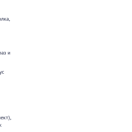
лка,
раз и
ус
ект),
к