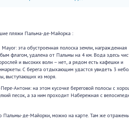
шие пляжи Пальма-де-Майорка :
a Mayor: эта обустроенная полоска земли, награжденная
убым флагом, удалена от Пальмы на 4 км. Вода здесь чис
орослей и высоких волн – нет, а рядом есть кафешки и
имаркеты. С берега отдыхающим удастся увидеть 3 неб
лы, выступающих из моря.
-Пере-Антони: на этом кусочке береговой полосы с хор
лкий песок, а за ним проходит Набережная с велосипед
.
ло Пальмы-де-Майорки, можно на карте. Там же отражены