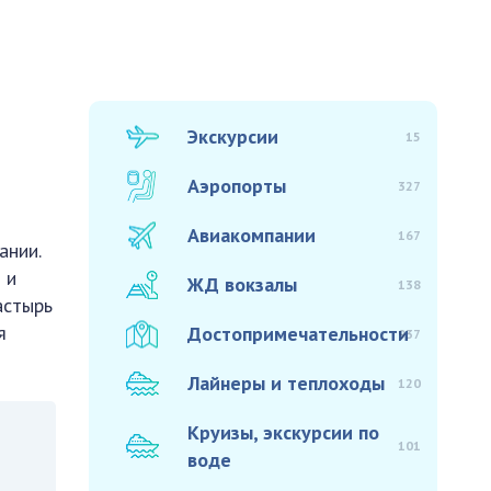
Экскурсии
15
Аэропорты
327
Авиакомпании
167
ании.
 и
ЖД вокзалы
138
астырь
я
Достопримечательности
937
Лайнеры и теплоходы
120
Круизы, экскурсии по
101
воде