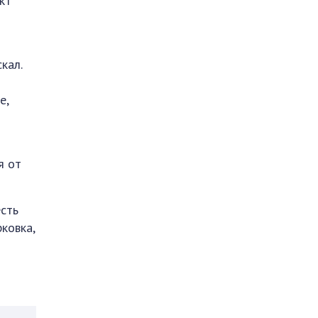
кт
кал.
е,
я от
есть
ковка,