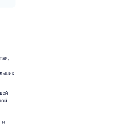
тая,
ольших
ошей
ной
 и