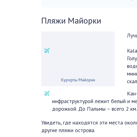
Пляжи Майорки
Луч
Kal
Гол
вод
мин
Курорты Майорки
ска
Кан
инфраструктурой лежит белый и ме
дорожкой. До Пальмы – всего 2 км
Увидеть, где находятся эти места око
другие пляжи острова.