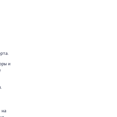
рта.
оры и
е
.
 на