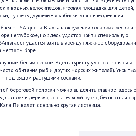
у – плавный. Песок мелкий и золотистый. Здесь есть пун
рок и водных велосипедов, игровая площадка для детей,
шки, туалеты, душевые и кабинки для переодевания.
6 км от S’Alqueria Blanca в окружении сосновых лесов и с
оре неглубокое, но здесь удастся найти специальную
S’Amarador удастся взять в аренду пляжное оборудовани
в местном баре.
рупным белым песком. Здесь туристу удастся заняться
место обитания рыб и других морских жителей). Укрытьс
 – под рядом растущими соснами.
этой береговой полоски можно выделить главное: здесь 
ы, сосновые деревья, спасательный пункт, бесплатная пар
 Кала Пи ведет довольно крутая лестница.