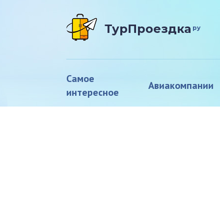
ТурПроездка
ру
Самое
Авиакомпании
интересное