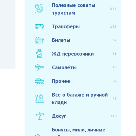
Полезные советы
527
туристам
Трансферы
165
Билеты
82
ЖД перевозчики
81
Самолёты
74
Прочее
82
Все о багаже и ручной
48
клади
Досуг
216
Бонусы, мили, личные