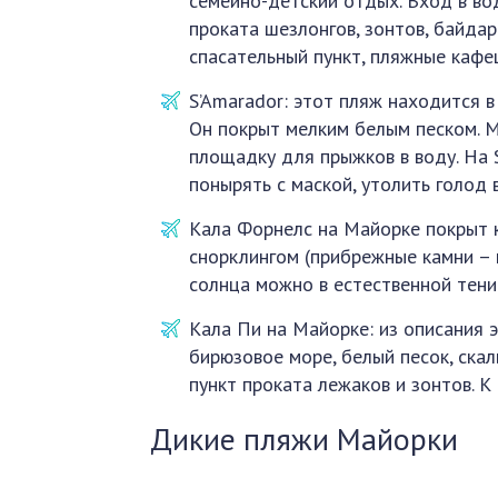
семейно-детский отдых. Вход в вод
проката шезлонгов, зонтов, байда
спасательный пункт, пляжные кафе
S’Amarador: этот пляж находится в 
Он покрыт мелким белым песком. М
площадку для прыжков в воду. На 
понырять с маской, утолить голод 
Кала Форнелс на Майорке покрыт к
снорклингом (прибрежные камни – 
солнца можно в естественной тени
Кала Пи на Майорке: из описания 
бирюзовое море, белый песок, скал
пункт проката лежаков и зонтов. К
Дикие пляжи Майорки