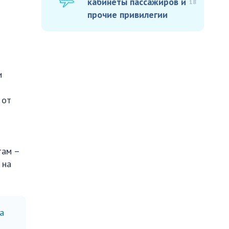
кабинеты пассажиров и
18
прочие привилегии
и
 от
там –
 на
а