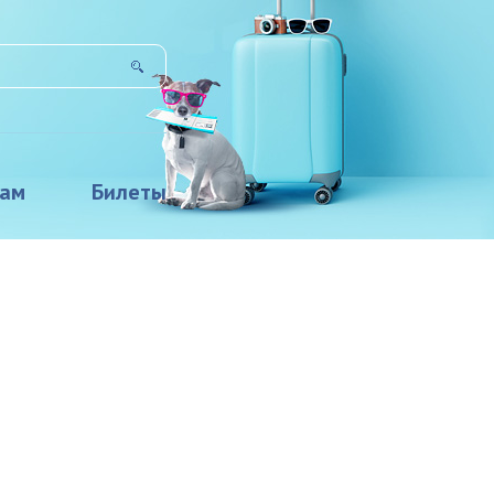
там
Билеты