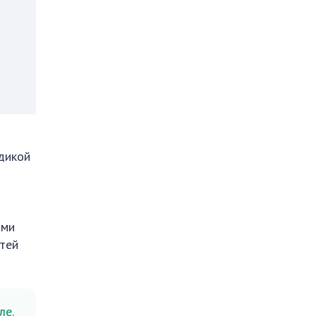
 дикой
ыми
стей
ле.