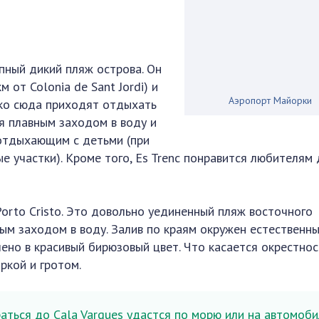
пный дикий пляж острова. Он
 от Colonia de Sant Jordi) и
Аэропорт Майорки
дко сюда приходят отдыхать
ся плавным заходом в воду и
отдыхающим с детьми (при
е участки). Кроме того, Es Trenc понравится любителям
Porto Cristo. Это довольно уединенный пляж восточного
ым заходом в воду. Залив по краям окружен естественн
шено в красивый бирюзовый цвет. Что касается окрестно
ркой и гротом.
ться до Cala Varques удастся по морю или на автомоби