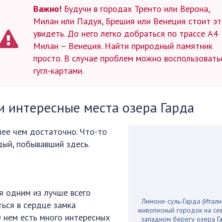
Важно!
Будучи в городах Тренто или Верона,
Милан или Падуя, Брешия или Венеция стоит э
увидеть. До него легко добраться по трассе А4
Милан – Венеция. Найти природный памятник
просто. В случае проблем можно воспользовать
гугл-картами.
 интересные места озера Гарда
ее чем достаточно. Что-то
ый, побывавший здесь.
ся одним из лучше всего
Лимоне-суль-Гарда (Итали
ться в сердце замка
живописный городок на се
О нем есть много интересных
западном берегу озера Г