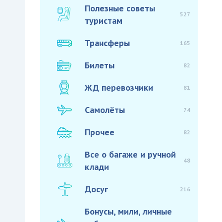
Полезные советы
527
туристам
Трансферы
165
Билеты
82
ЖД перевозчики
81
Самолёты
74
Прочее
82
Все о багаже и ручной
48
клади
Досуг
216
Бонусы, мили, личные