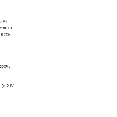
ь на
 место
здесь
еречь
(к. XIV