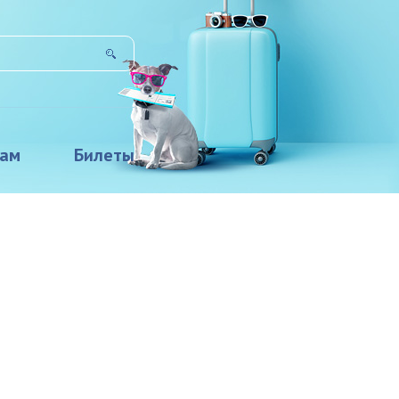
там
Билеты