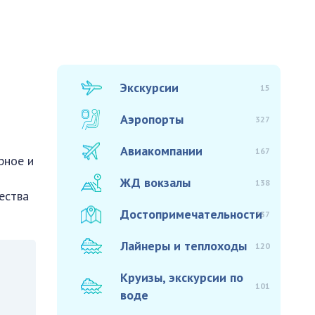
Экскурсии
15
Аэропорты
327
Авиакомпании
167
рное и
ЖД вокзалы
138
ества
Достопримечательности
937
Лайнеры и теплоходы
120
Круизы, экскурсии по
101
воде