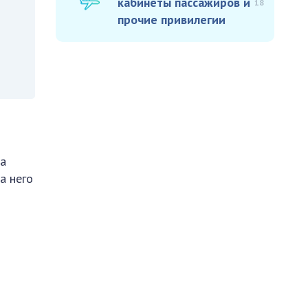
кабинеты пассажиров и
18
прочие привилегии
на
а него