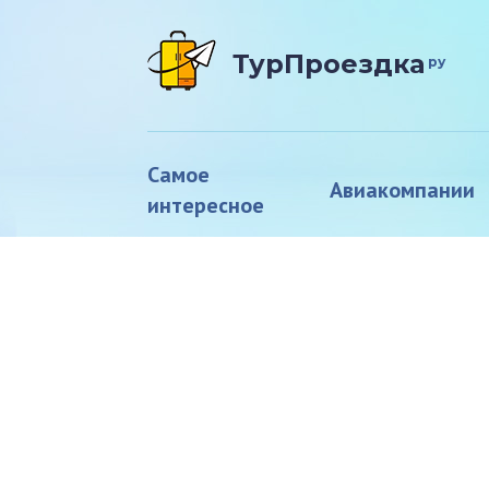
ТурПроездка
ру
Самое
Авиакомпании
интересное