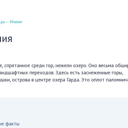
рда — Италия
лия
е, спрятанное среди гор, нежели озеро. Оно весьма обши
андшафтных переходов. Здесь есть заснеженные горы,
шки, острова в центре озера Гарда. Это оплот паломнич
ые факты