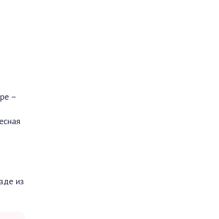
ре –
й
есная
зде из