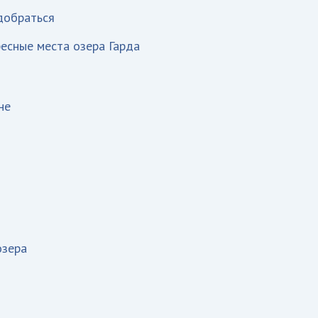
 добраться
есные места озера Гарда
не
озера