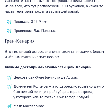
Лансароте часто называют островом огнедышащих гор
из-за того, что тут расположены 300 вулканов, а какая-то
часть територии покрыта застывшей лавой.
Площадь:
845,9 км²
Провинция:
Лас-Пальмас.
Гран-Канария
Этот испанский остров знаменит своими пляжами с белым
и чёрным вулканическим песком.
Главные достопримечательности Гран-Канарии:
Церковь Сан-Хуан Баутиста де Арукас.
Дом-музей Колумба — э
то дворец, который когда-то
был первой резиденцией губернатора острова,
у которого как-то гостил Христофор Колумб.
Маяк Маспаломас.