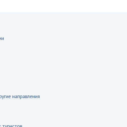
ии
угие направления
 туристов