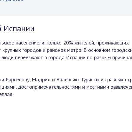
б Испании
льское население, и только 20% жителей, проживающих
т крупных городов и районов метро. В основном городск
е люди переезжают в города Испании по разным причина
и Барселону, Мадрид и Валенсию. Туристы из разных ст
ициями, достопримечательностями и местными развлече
еплая.