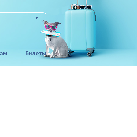
там
Билеты