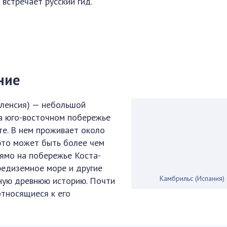
 встречает русский гид.
ние
аленсия) — небольшой
на юго-восточном побережье
те. В нем проживает около
 это может быть более чем
ямо на побережье Коста-
редиземное море и другие
Камбрильс (Испания)
сную древнюю историю. Почти
относящиеся к его