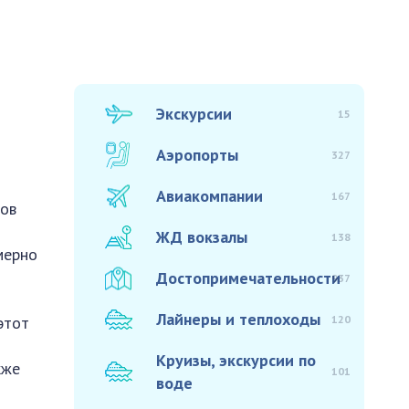
Экскурсии
15
Аэропорты
327
Авиакомпании
167
дов
ЖД вокзалы
138
мерно
Достопримечательности
937
Лайнеры и теплоходы
120
этот
Круизы, экскурсии по
кже
101
воде