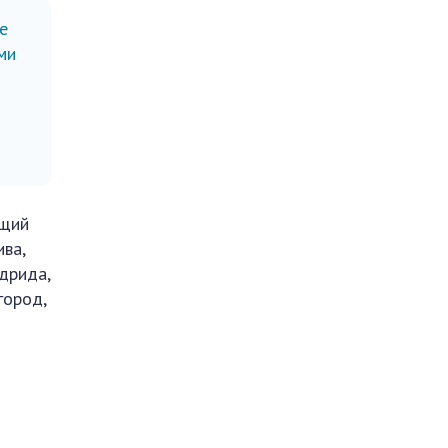
е
ми
ющий
ва,
дрида,
город,