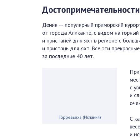
Достопримечательност
Дения — популярный приморский курорт
от города Аликанте, с видом на горный
и пристаней для яхт в регионе с бол
и пристань для яхт. Все эти прекрасн
за последние 40 лет.
При
мес
с у
и с
оче
Торревьеха (Испания)
С к
вес
и и