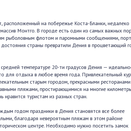
и
, расположенный на побережье Коста-Бланки, недалеко
 массив Монтго. В городе есть один из самых важных по
ьшим рыболовным флотом и паромными сообщениями, пор
ые достояния страны превратили Дения в процветающий 
 средней температуре 20-ти градусов Дения — идеально
то для отдыха в любое время года. Привлекательный ку
влекательным старым городом, прекрасными ресторанами
лавными пляжами, простирающимися на многие километры
нь нравится туристам из разных стран.
аждым годом праздники в Дения становятся все более
елыми, благодаря невероятным пляжам в этом районе
сторическом центре. Необходимо нужно посетить замок