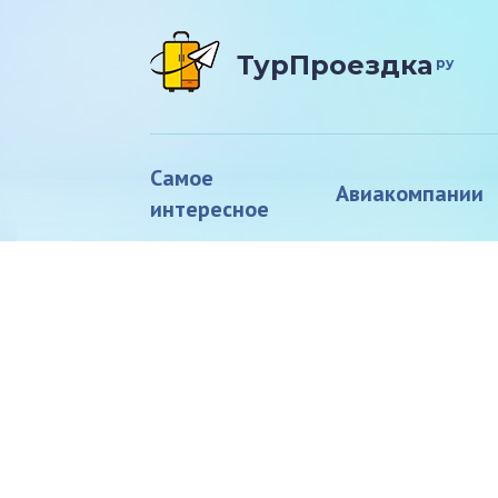
ТурПроездка
ру
Самое
Авиакомпании
интересное