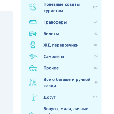
Полезные советы
527
туристам
Трансферы
165
Билеты
82
ЖД перевозчики
81
Самолёты
74
Прочее
82
Все о багаже и ручной
48
клади
Досуг
215
Бонусы, мили, личные