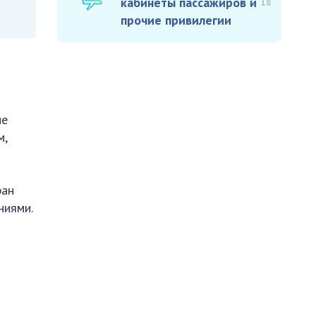
кабинеты пассажиров и
18
прочие привилегии
ие
м,
ран
ниями.