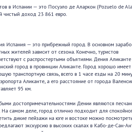
ов в Испании — это Посуэло де Аларкон (Pozuelo de Ala
 чистый доход 23 861 евро.
ия Испания — это прибрежный город. В основном зарабо
тных жителей зависит от сезона. Конечно, туристов
ветствуют с распростертыми объятиями. Дения Аликанте
анский город в провинции Аликанте. Город хорошо имеет
ошую транспортную связь, всего в 1 часе езды на 20 мин
аэропорта Аликанте, а его расстояние от города Валенси
тавляет 95 км.
быми достопримечательностями Дении являются песча
. На самом деле, город отлично подходит для спокойно
етить дикие пейзажи на юге и востоке можно посмотрет
редлагают экскурсию в высоких скалах в Кабо-де-Сан-А