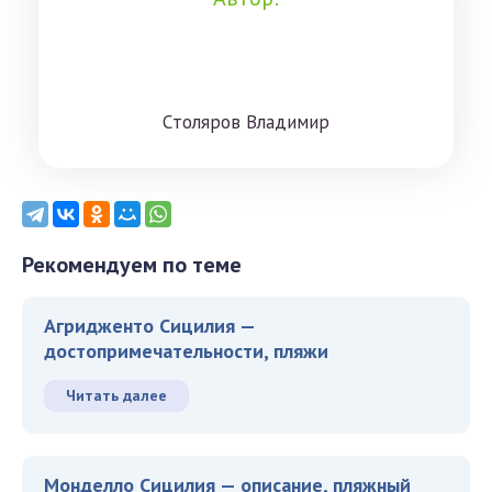
Cтoлярoв Влaдимиp
Рекомендуем по теме
Агридженто Сицилия —
достопримечательности, пляжи
Читать далее
Монделло Сицилия — описание, пляжный