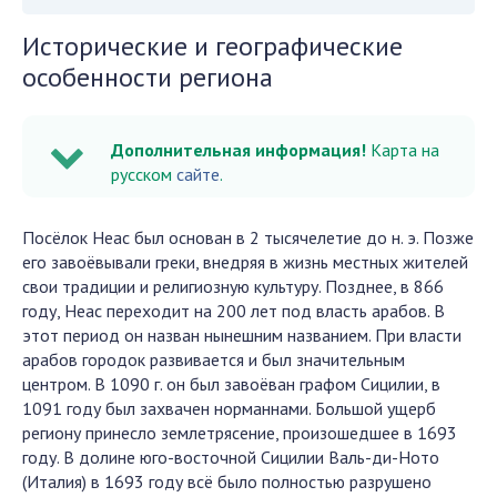
Исторические и географические
особенности региона
Дополнительная информация!
Карта на
русском
сайте
.
Посёлок Неас был основан в 2 тысячелетие до н. э. Позже
его завоёвывали греки, внедряя в жизнь местных жителей
свои традиции и религиозную культуру. Позднее, в 866
году, Неас переходит на 200 лет под власть арабов. В
этот период он назван нынешним названием. При власти
арабов городок развивается и был значительным
центром. В 1090 г. он был завоёван графом Сицилии, в
1091 году был захвачен норманнами. Большой ущерб
региону принесло землетрясение, произошедшее в 1693
году. В долине юго-восточной Сицилии Валь-ди-Ното
(Италия) в 1693 году всё было полностью разрушено