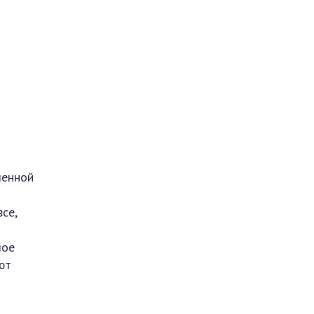
шенной
се,
шое
ют