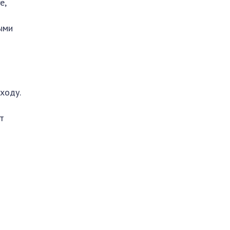
е,
ыми
ходу.
т