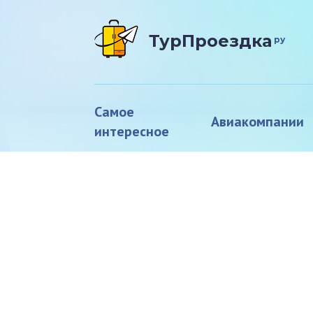
ТурПроездка
ру
Самое
Авиакомпании
интересное