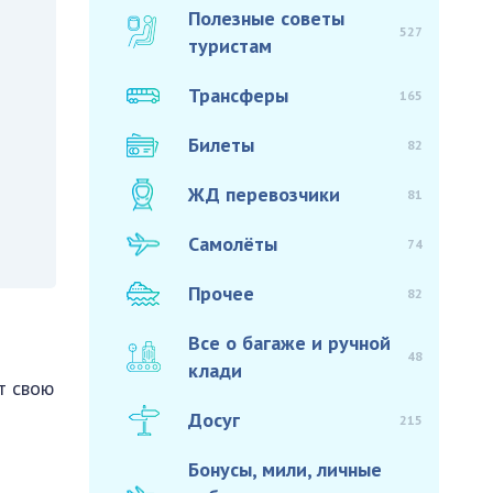
Полезные советы
527
туристам
Трансферы
165
Билеты
82
ЖД перевозчики
81
Самолёты
74
Прочее
82
Все о багаже и ручной
48
клади
т свою
Досуг
215
Бонусы, мили, личные