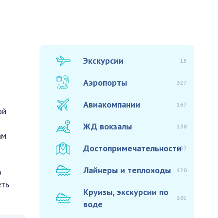
Экскурсии
15
Аэропорты
327
Авиакомпании
167
ой
ЖД вокзалы
138
ам
Достопримечательности
937
Лайнеры и теплоходы
120
о
еть
Круизы, экскурсии по
101
воде