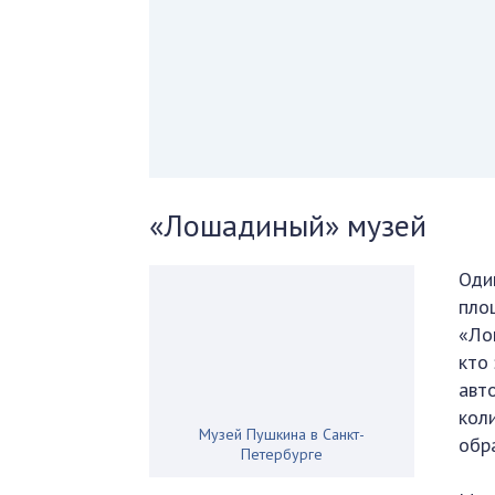
«Лошадиный» музей
Оди
пло
«Ло
кто
авт
кол
Музей Пушкина в Санкт-
обр
Петербурге