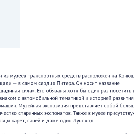
н из музеев транспортных средств расположен на Коню
щади — в самом сердце Питера. Он носит название
шадиная сила». Его обязаны хотя бы один раз посетить в
 знаком с автомобильной тематикой и историей развития
омашин. Музейная экспозиция представляет собой боль
ичество старинных экспонатов. Также в музее присутству
азцы карет, саней и даже один Луноход.