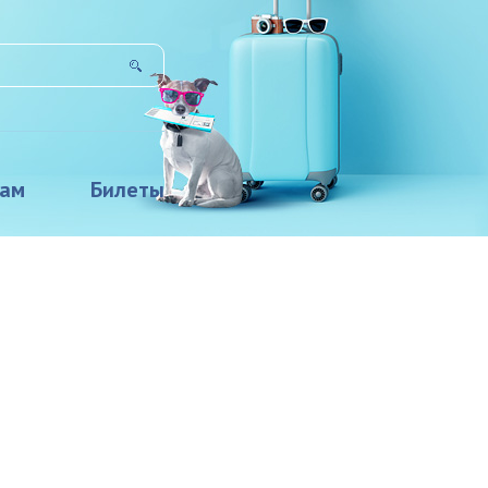
там
Билеты