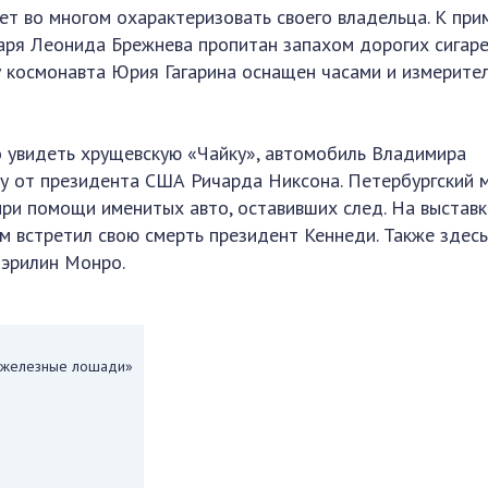
ет во многом охарактеризовать своего владельца. К при
аря Леонида Брежнева пропитан запахом дорогих сигаре
у космонавта Юрия Гагарина оснащен часами и измерите
 увидеть хрущевскую «Чайку», автомобиль Владимира
у от президента США Ричарда Никсона. Петербургский 
при помощи именитых авто, оставивших след. На выставк
ом встретил свою смерть президент Кеннеди. Также здес
Мэрилин Монро.
 «железные лошади»