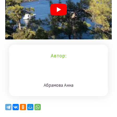
Автор:
Aбрaмoвa Aннa