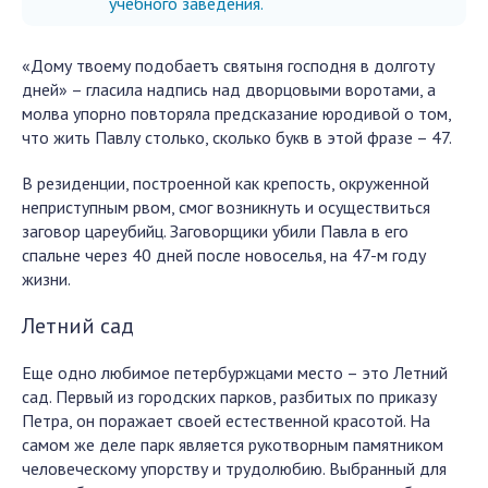
учебного заведения.
«Дому твоему подобаетъ святыня господня в долготу
дней» – гласила надпись над дворцовыми воротами, а
молва упорно повторяла предсказание юродивой о том,
что жить Павлу столько, сколько букв в этой фразе – 47.
В резиденции, построенной как крепость, окруженной
неприступным рвом, смог возникнуть и осуществиться
заговор цареубийц. Заговорщики убили Павла в его
спальне через 40 дней после новоселья, на 47-м году
жизни.
Летний сад
Еще одно любимое петербуржцами место – это Летний
сад. Первый из городских парков, разбитых по приказу
Петра, он поражает своей естественной красотой. На
самом же деле парк является рукотворным памятником
человеческому упорству и трудолюбию. Выбранный для