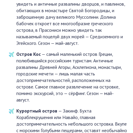
увидеть и античные развалины дворцов, и павлинов,
обитающих в монастыре Святой Богородицы, и
заброшенную дачу великого Муссолини. Долина
бабочек откроет все многообразие греческого
острова, в Прасониси можно увидеть так
называемый поцелуй двух морей — Средиземного и
Эгейского. Сезон — май-август.
Остров Кос
— самый маленький остров Греции,
полюбившийся российским туристам. Античные
развалины Древней Агоры, Асклепиона, монастыри,
городские мечети — лишь малая часть
достопримечательностей, расположенных на
острове. Самое главное развлечение на островке,
помимо экскурсий, это — сёрфинг. Сезон — май-
август.
Курортный остров
— Закинф. Бухта
Кораблекрушения или Навайо, главная
достопримечательность небольшого островка. Вкупе
с морскими Голубыми пещерами, оставят необычайно