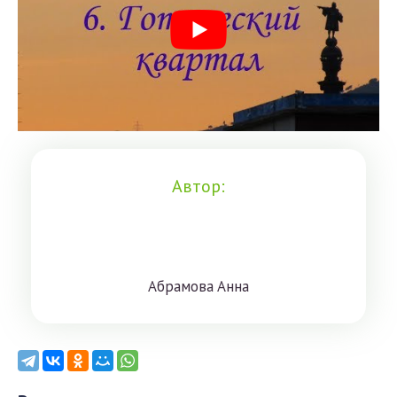
Автор:
Aбрaмoвa Aннa