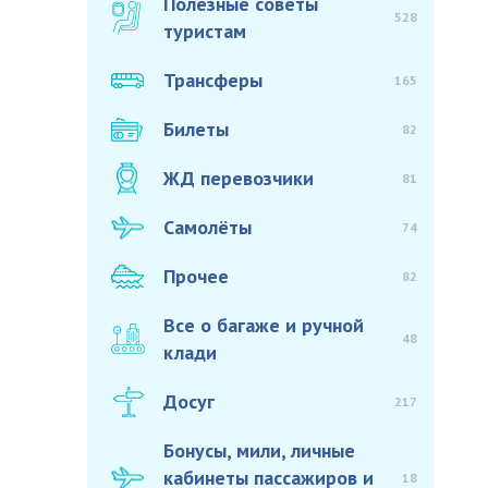
Полезные советы
528
туристам
Трансферы
165
Билеты
82
ЖД перевозчики
81
Самолёты
74
Прочее
82
Все о багаже и ручной
48
клади
Досуг
217
Бонусы, мили, личные
кабинеты пассажиров и
18