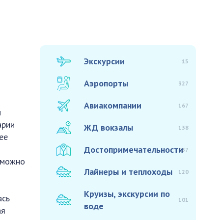
Экскурсии
15
Аэропорты
327
Авиакомпании
167
м
арии
ЖД вокзалы
138
ее
Достопримечательности
937
е можно
Лайнеры и теплоходы
120
Круизы, экскурсии по
ась
101
воде
ая