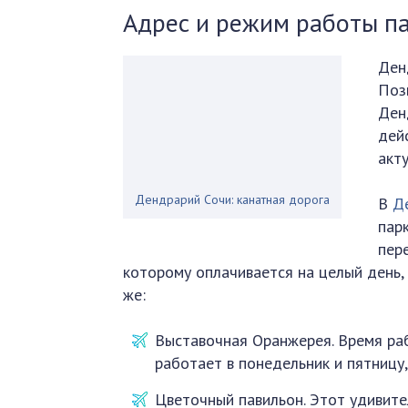
Адрес и режим работы п
Ден
Поз
Ден
дей
акту
Дендрарий Сочи: канатная дорога
В
Д
пар
пер
которому оплачивается на целый день, 
же:
Выставочная Оранжерея. Время рабо
работает в понедельник и пятницу,
Цветочный павильон. Этот удивит