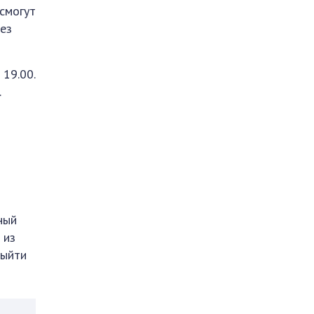
 смогут
без
19.00.
.
ный
 из
Выйти