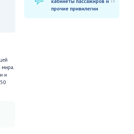
кабинеты пассажиров и
18
прочие привилегии
цей
 мира.
и и
250