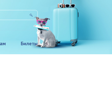
там
Билеты