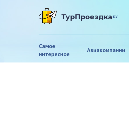
ТурПроездка
ру
Самое
Авиакомпании
интересное