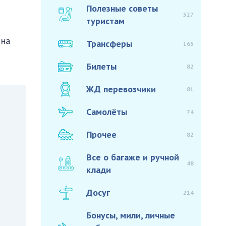
Полезные советы
527
туристам
 на
Трансферы
165
Билеты
82
ЖД перевозчики
81
Самолёты
74
Прочее
82
Все о багаже и ручной
48
клади
Досуг
214
Бонусы, мили, личные