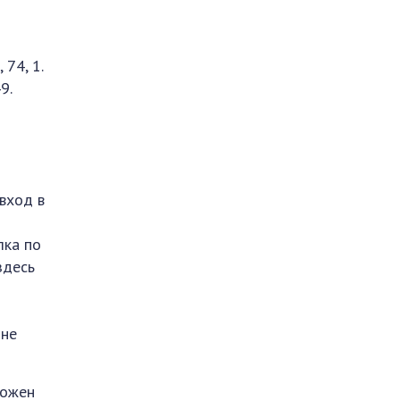
74, 1.
9.
вход в
лка по
здесь
 не
ложен