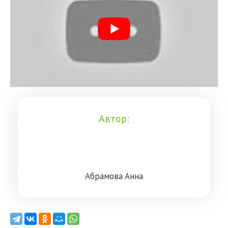
Автор:
Aбрaмoвa Aннa