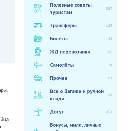
Полезные советы
527
туристам
Трансферы
165
Билеты
82
ЖД перевозчики
81
Самолёты
74
Прочее
82
ары.
Все о багаже и ручной
48
клади
Досуг
214
яйца
Бонусы, мили, личные
я