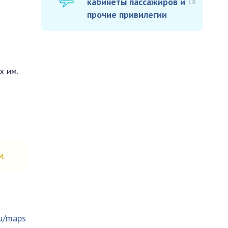
кабинеты пассажиров и
18
прочие привилегии
х им.
м.
ru/maps