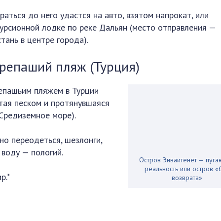
раться до него удастся на авто, взятом напрокат, или
курсионной лодке по реке Дальян (место отправления —
тань в центре города).
репаший пляж (Турция)
епашьим пляжем в Турции
ытая песком и протянувшаяся
 Средиземное море).
но переодеться, шезлонги,
 воду — пологий.
Остров Энваитенет — пуг
реальность или остров «
р.*
возврата»