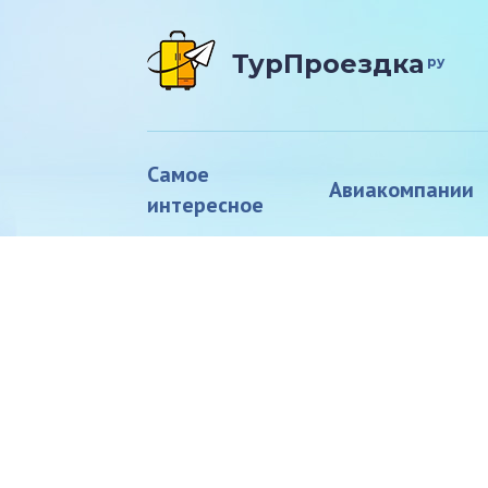
ТурПроездка
ру
Самое
Авиакомпании
интересное