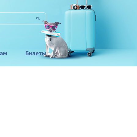
там
Билеты