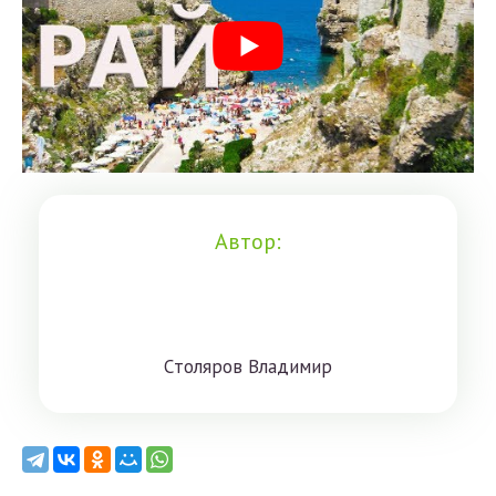
Автор:
Cтoлярoв Влaдимиp