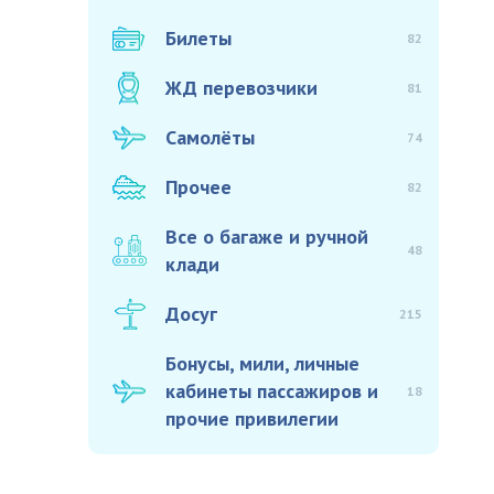
Билеты
82
ЖД перевозчики
81
Самолёты
74
Прочее
82
Все о багаже и ручной
48
клади
Досуг
215
Бонусы, мили, личные
кабинеты пассажиров и
18
прочие привилегии