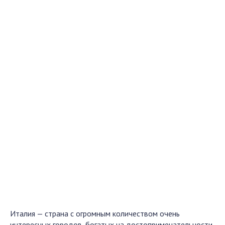
Италия — страна с огромным количеством очень
интересных городов, богатых на достопримечательности.