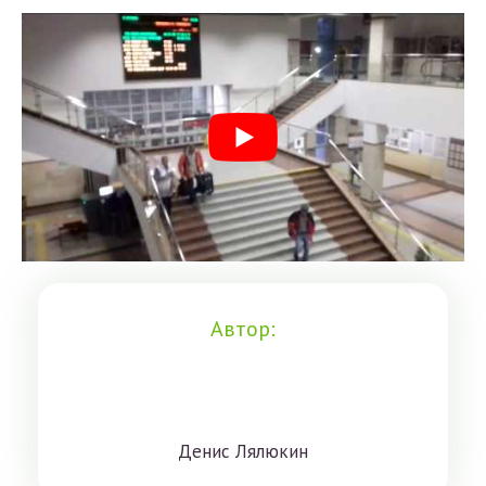
Автор:
Дeниc Лялюкин