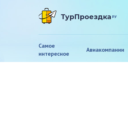
ТурПроездка
ру
Самое
Авиакомпании
интересное