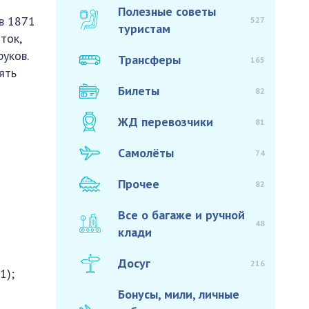
Полезные советы
в 1871
527
туристам
ток,
уков.
Трансферы
165
ять
Билеты
82
ЖД перевозчики
81
Самолёты
74
Прочее
82
Все о багаже и ручной
48
клади
Досуг
216
1);
Бонусы, мили, личные