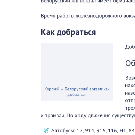
Белорусский жд вокзал имеет официал
Время работы железнодорожного вокза
Как добраться
Доб
Об
Воз
нах
Курский — Белорусский вокзал: как
наз
добраться
отп
тро
и трамваи. По ходу движения существу
Автобусы: 12, 914, 916, 116, Н1, 8