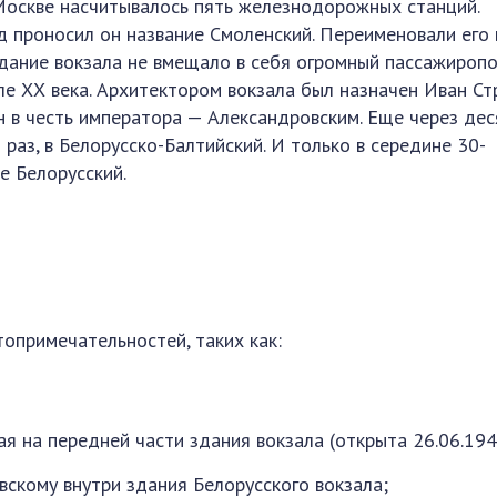
Москве насчитывалось пять железнодорожных станций.
д проносил он название Смоленский. Переименовали его 
здание вокзала не вмещало в себя огромный пассажиропо
ле ХХ века. Архитектором вокзала был назначен Иван Стр
н в честь императора — Александровским. Еще через дес
 раз, в Белорусско-Балтийский. И только в середине 30-
е Белорусский.
топримечательностей, таких как:
 на передней части здания вокзала (открыта 26.06.194
скому внутри здания Белорусского вокзала;