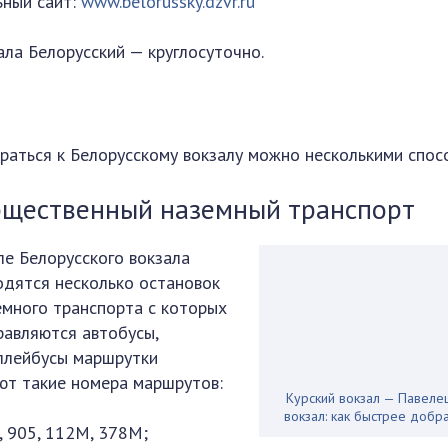
ьный сайт:
www.belorussky.dzvr.ru
ла Белорусский — круглосуточно.
раться к Белорусскому вокзалу можно несколькими спос
щественный наземный транспорт
ле Белорусского вокзала
одятся несколько остановок
емного транспорта с которых
равляются автобусы,
ллейбусы маршрутки
ют такие номера маршрутов:
Курский вокзал — Павеле
вокзал: как быстрее добра
4, 905, 112М, 378М;