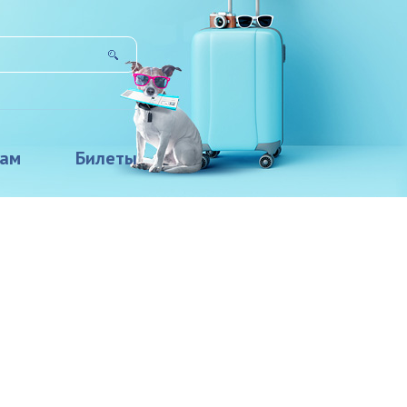
там
Билеты