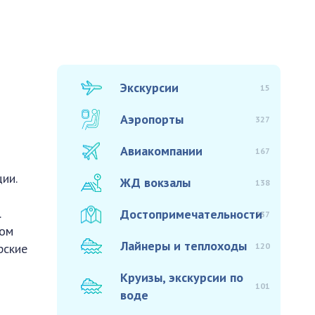
Экскурсии
15
Аэропорты
327
Авиакомпании
167
ии.
ЖД вокзалы
138
.
Достопримечательности
937
мом
Лайнеры и теплоходы
120
рские
Круизы, экскурсии по
101
воде