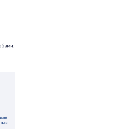
обами:
цкий
ться