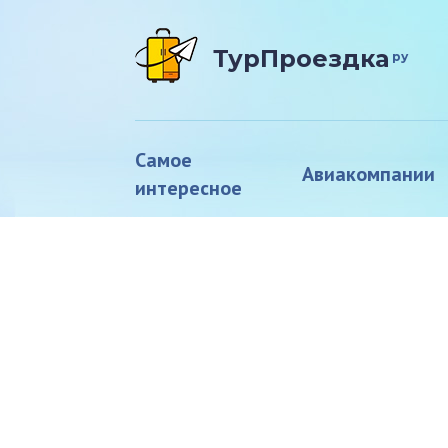
ТурПроездка
ру
Самое
Авиакомпании
интересное