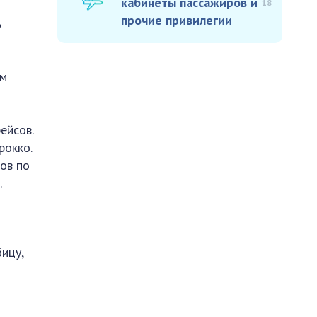
кабинеты пассажиров и
18
,
прочие привилегии
ом
ейсов.
рокко.
зов по
.
ицу,