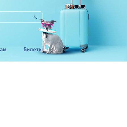
там
Билеты