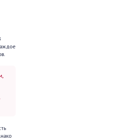
В
каждое
в.
м,
е
сть
днако