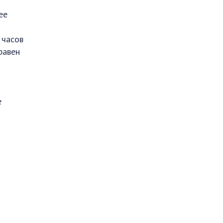
ее
 часов
равен
е