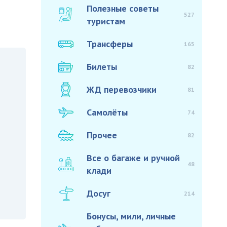
Полезные советы
527
туристам
Трансферы
165
Билеты
82
ЖД перевозчики
81
Самолёты
74
Прочее
82
Все о багаже и ручной
48
клади
Досуг
214
Бонусы, мили, личные