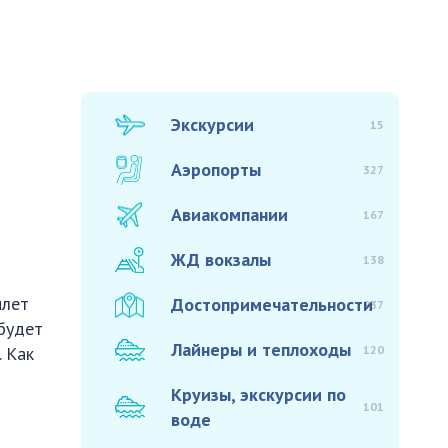
Экскурсии
15
Аэропорты
327
Авиакомпании
167
ЖД вокзалы
138
илет
Достопримечательности
937
 будет
Лайнеры и теплоходы
120
. Как
Круизы, экскурсии по
101
воде