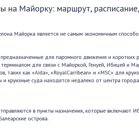
ны на Майорку: маршрут, расписание
елона Майорка является не самым экономичным способ
, предназначенные для паромного движения и коротких р
терминалом для связи с Майоркой, Генуей, Ибицей и Ма
в, таких как «Aida», «RoyalCarribean» и «MSC» для круи
и круизные суда находятся недалеко от центра города
тправляются в пункты назначения, которые включают Иб
Балеарские острова.