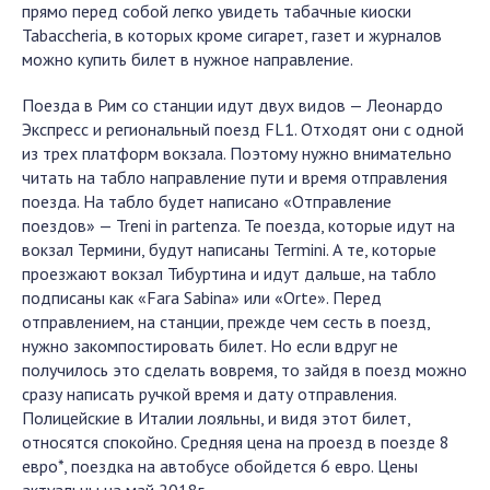
прямо перед собой легко увидеть табачные киоски
Tabaccheria, в которых кроме сигарет, газет и журналов
можно купить билет в нужное направление.
Поезда в Рим со станции идут двух видов — Леонардо
Экспресс и региональный поезд FL1. Отходят они с одной
из трех платформ вокзала. Поэтому нужно внимательно
читать на табло направление пути и время отправления
поезда. На табло будет написано «Отправление
поездов» — Treni in partenza. Те поезда, которые идут на
вокзал Термини, будут написаны Termini. А те, которые
проезжают вокзал Тибуртина и идут дальше, на табло
подписаны как «Fara Sabina» или «Orte». Перед
отправлением, на станции, прежде чем сесть в поезд,
нужно закомпостировать билет. Но если вдруг не
получилось это сделать вовремя, то зайдя в поезд можно
сразу написать ручкой время и дату отправления.
Полицейские в Италии лояльны, и видя этот билет,
относятся спокойно. Средняя цена на проезд в поезде 8
евро*, поездка на автобусе обойдется 6 евро. Цены