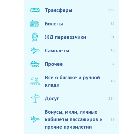
Трансферы
165
Билеты
82
ЖД перевозчики
81
Самолёты
74
Прочее
82
Все о багаже и ручной
48
клади
Досуг
214
Бонусы, мили, личные
кабинеты пассажиров и
18
прочие привилегии