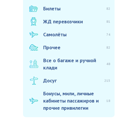
Билеты
82
ЖД перевозчики
81
Самолёты
74
Прочее
82
Все о багаже и ручной
48
клади
Досуг
215
Бонусы, мили, личные
кабинеты пассажиров и
18
прочие привилегии