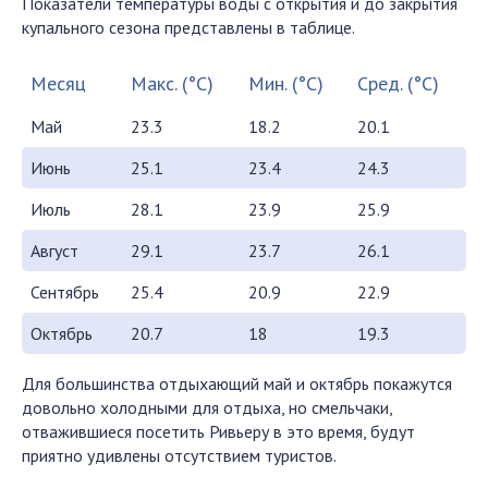
Показатели температуры воды с открытия и до закрытия
купального сезона представлены в таблице.
Месяц
Макс. (°C)
Мин. (°C)
Сред. (°C)
Май
23.3
18.2
20.1
Июнь
25.1
23.4
24.3
Июль
28.1
23.9
25.9
Август
29.1
23.7
26.1
Сентябрь
25.4
20.9
22.9
Октябрь
20.7
18
19.3
Для большинства отдыхающий май и октябрь покажутся
довольно холодными для отдыха, но смельчаки,
отважившиеся посетить Ривьеру в это время, будут
приятно удивлены отсутствием туристов.