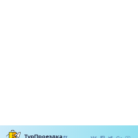
ТурПроездка
ру