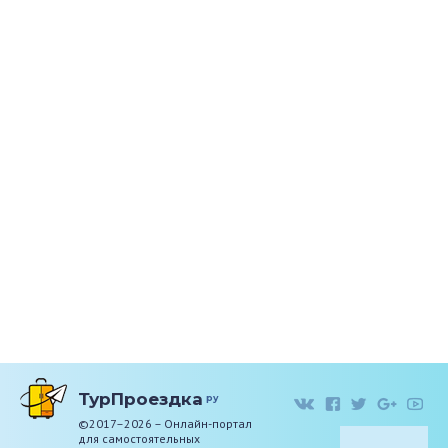
ТурПроездка
ру
©2017–2026 – Онлайн-портал
для самостоятельных