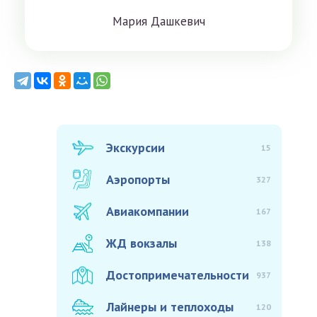
Мaрия Дaшкeвич
Экскурсии
15
Аэропорты
327
Авиакомпании
167
ЖД вокзалы
138
Достопримечательности
937
Лайнеры и теплоходы
120