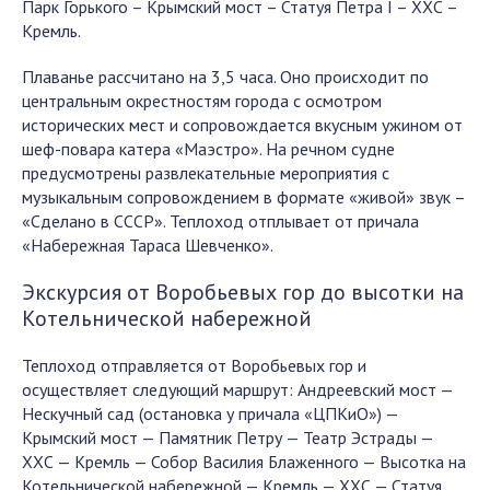
Парк Горького – Крымский мост – Статуя Петра I – ХХС –
Кремль.
Плаванье рассчитано на 3,5 часа. Оно происходит по
центральным окрестностям города с осмотром
исторических мест и сопровождается вкусным ужином от
шеф-повара катера «Маэстро». На речном судне
предусмотрены развлекательные мероприятия с
музыкальным сопровождением в формате «живой» звук –
«Сделано в СССР». Теплоход отплывает от причала
«Набережная Тараса Шевченко».
Экскурсия от Воробьевых гор до высотки на
Котельнической набережной
Теплоход отправляется от Воробьевых гор и
осуществляет следующий маршрут: Андреевский мост —
Нескучный сад (остановка у причала «ЦПКиО») —
Крымский мост — Памятник Петру — Театр Эстрады —
ХХС — Кремль — Собор Василия Блаженного — Высотка на
Котельнической набережной — Кремль — ХХС — Статуя