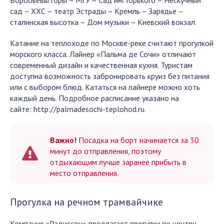
Воробьевы горы – МГУ – Сад им. Горького – Нескучный
сад – ХХС – театр Эстрады – Кремль – Зарядье –
сталинская высотка – Дом музыки – Киевский вокзал.
Катание на теплоходе по Москве-реке считают прогулкой
морского класса. Лайнер «Пальма де Сочи» отличают
современный дизайн и качественная кухня. Туристам
доступна возможность забронировать круиз без питания
или с выбором блюд. Кататься на лайнере можно хоть
каждый день. Подробное расписание указано на
сайте: http://palmadesochi-teplohod.ru.
Важно!
Посадка на борт начинается за 30
минут до отправления, поэтому
отдыхающим лучше заранее прибыть в
место отправления.
Прогулка на речном трамвайчике
Компания «Рэдиссон» предлагает прогулки по центру